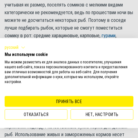
учитывая их размер, поселять сомиков с мелкими видами
категорически не рекомендуется, ведь по прошествии ночи вы
можете не досчитаться некоторых рыб. Поэтому в соседи
лучше подбирать рыбок, которые не смогут поместиться
сомику в рот: средние харациновые, карповые,
гурами
,
меченосцы
,
моллинезии
,
анциструсы
,
торакатумы
.
русский
Мы используем cookie
Усиленная броня на теле позволять содержать платидорасов
Мы можем разместить их для анализа данных о посетителях, улучшения
даже с крупными хищными рыбами, например, Южно- и
нашего веб-сайта, показа персонализированного контента и предоставления
Центральноамериканскими
цихлидами
.
вам отличных возможностей для работы на веб-сайте. Для получения
дополнительной информации о куки, которые мы используем, откройте
настройки.
Кормление платидораса
В природе платидорасы питаются различными донными
ПРИНЯТЬ ВСЕ
беспозвоночными и немного водорослями.
ОТКАЗАТЬСЯ
НЕТ, НАСТРОИТЬ
Сомики всеядны и непритязательны в еде. Лучше всего для
кормления подойдут качественные сухие корма для донных
рыб. Использование живых и замороженных кормов несет