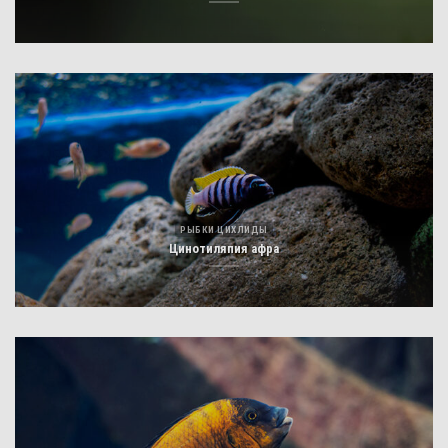
РЫБКИ ЦИХЛИДЫ
Цинотиляпия афра