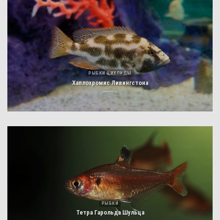
РЫБКИ ЦИХЛИДЫ
Хаплохромис Ливингстона
РЫБКИ
Тетра Гарольда Шульца