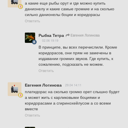
а какие еще рыбы орут и где можно купить 
данионелу и какие самые громкие и на сколько 
сильно данионелы боции и коридорасы
Ответить
Рыбка Тетра
Евгения Логинова
02.06 19:19
В принципе, вы всех перечислили. Кроме 
коридорасов, они прям не замечены в 
издавании громких звуков. Где купить, к 
сожалению, подсказать не можем.
Ответить
Евгения Логинова
29.04 14:11
платидорас на сколько громко орет слышно будет 
а может жить с карликовыми боциями и 
коридорасами а сгиринохейлусом а со всеми 
вместе
Ответить