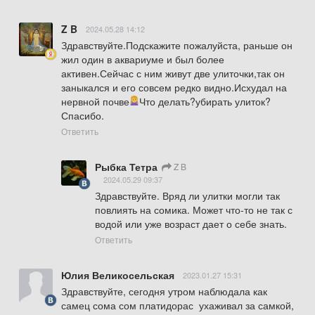
Z B
2024.05.28 14:12
Здравствуйте.Подскажите пожалуйста, раньше он 
жил один в аквариуме и был более 
активен.Сейчас с ним живут две улиточки,так он 
заныкался и его совсем редко видно.Исхудал на 
нервной почве
Что делать?убирать улиток?
Спасибо.
Ответить
Рыбка Тетра
Z B
2024.05.29 09:37
Здравствуйте. Вряд ли улитки могли так 
повлиять на сомика. Может что-то не так с 
водой или уже возраст дает о себе знать.
Ответить
Юлия Великосельская
2023.01.27 15:31
Здравствуйте, сегодня утром наблюдала как 
самец сома сом платидорас  ухаживал за самкой,  