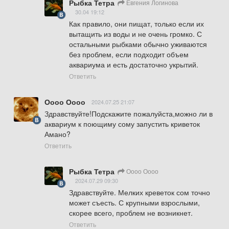
Рыбка Тетра
Евгения Логинова
30.04 19:12
Как правило, они пищат, только если их 
вытащить из воды и не очень громко. С 
остальными рыбками обычно уживаются 
без проблем, если подходит объем 
аквариума и есть достаточно укрытий.
Ответить
Оооо Оооо
2024.07.25 21:07
Здравствуйте!Подскажите пожалуйста,можно ли в 
аквариум к поющиму сому запустить криветок 
Амано?
Ответить
Рыбка Тетра
Оооо Оооо
2024.07.29 09:30
Здравствуйте. Мелких креветок сом точно 
может съесть. С крупными взрослыми, 
скорее всего, проблем не возникнет.
Ответить