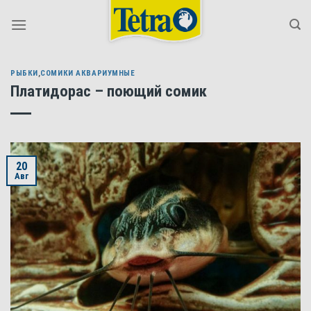
Skip
to
content
РЫБКИ
,
СОМИКИ АКВАРИУМНЫЕ
Платидорас – поющий сомик
20
Авг