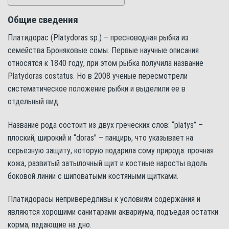
Общие сведения
Платидорас (Platydoras sp.) – пресноводная рыбка из
семейства Броняковые сомы. Первые научные описания
относятся к 1840 году, при этом рыбка получила название
Platydoras costatus. Но в 2008 ученые пересмотрели
систематическое положение рыбки и выделили ее в
отдельный вид.
Название рода состоит из двух греческих слов: “platys” –
плоский, широкий и “doras” – панцирь, что указывает на
серьезную защиту, которую подарила сому природа: прочная
кожа, развитый затылочный щит и костные наросты вдоль
боковой линии с шиповатыми костяными щитками.
Платидорасы непривередливы к условиям содержания и
являются хорошими санитарами аквариума, подъедая остатки
корма, падающие на дно.