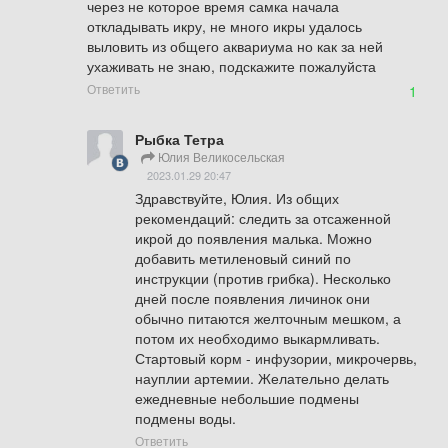
через не которое время самка начала 
откладывать икру, не много икры удалось 
выловить из общего аквариума но как за ней 
ухаживать не знаю, подскажите пожалуйста
Ответить
1
Рыбка Тетра
Юлия Великосельская
2023.01.29 20:47
Здравствуйте, Юлия. Из общих 
рекомендаций: следить за отсаженной 
икрой до появления малька. Можно 
добавить метиленовый синий по 
инструкции (против грибка). Несколько 
дней после появления личинок они 
обычно питаются желточным мешком, а 
потом их необходимо выкармливать. 
Стартовый корм - инфузории, микрочервь, 
науплии артемии. Желательно делать 
ежедневные небольшие подмены 
подмены воды.
Ответить