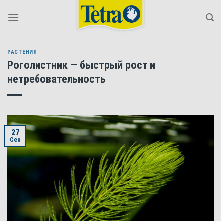
Skip
to
content
РАСТЕНИЯ
Роголистник — быстрый рост и
нетребовательность
27
Сен