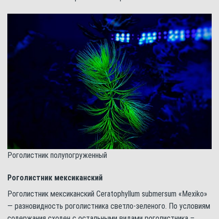
Роголистник полупогруженный
Роголистник мексиканский
Роголистник мексиканский Ceratophyllum submersum «Mexiko»
— разновидность роголистника светло-зеленого. По условиям
содержания сходен с остальными видами роголистника –