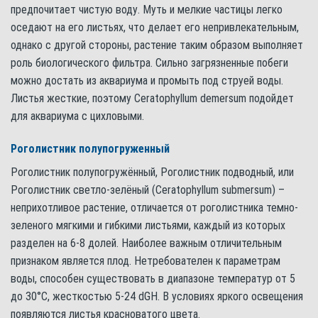
предпочитает чистую воду. Муть и мелкие частицы легко
оседают на его листьях, что делает его непривлекательным,
однако с другой стороны, растение таким образом выполняет
роль биологического фильтра. Сильно загрязненные побеги
можно достать из аквариума и промыть под струей воды.
Листья жесткие, поэтому Ceratophyllum demersum подойдет
для аквариума с цихловыми.
Роголистник полупогруженный
Роголистник полупогружённый, Роголистник подводный, или
Роголистник светло-зелёный (Ceratophyllum submersum) –
неприхотливое растение, отличается от роголистника темно-
зеленого мягкими и гибкими листьями, каждый из которых
разделен на 6-8 долей. Наиболее важным отличительным
признаком является плод. Нетребователен к параметрам
воды, способен существовать в диапазоне температур от 5
до 30°С, жесткостью 5-24 dGH. В условиях яркого освещения
появляются листья красноватого цвета.