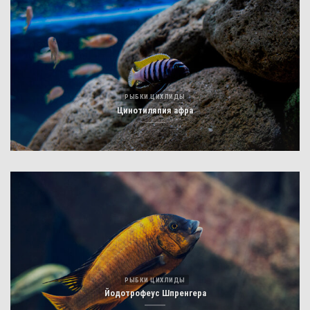
РЫБКИ ЦИХЛИДЫ
Цинотиляпия афра
РЫБКИ ЦИХЛИДЫ
Йодотрофеус Шпренгера