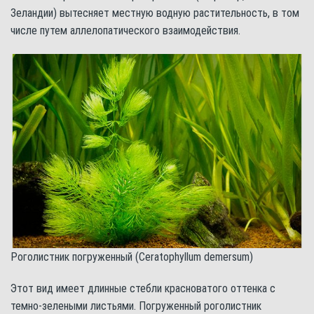
Зеландии) вытесняет местную водную растительность, в том
числе путем аллелопатического взаимодействия.
Роголистник погруженный (Ceratophyllum demersum)
Этот вид имеет длинные стебли красноватого оттенка с
темно-зелеными листьями. Погруженный роголистник