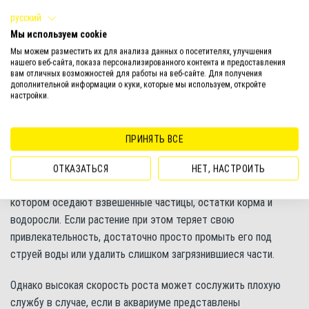
Рекомендуется поместить роголистник в аквариум, если в
русский
нем отмечается водорослевая вспышка. Растение выступает
Мы используем cookie
пищевым конкурентом водорослей и будет способствовать
Мы можем разместить их для анализа данных о посетителях, улучшения
нашего веб-сайта, показа персонализированного контента и предоставления
быстрому очищению аквариума от них – это один из методов
вам отличных возможностей для работы на веб-сайте. Для получения
биологической борьбы с водорослями. Однако в данном
дополнительной информации о куки, которые мы используем, откройте
настройки.
случае не стоит применять альгициды, так как цератофиллум
очень чувствителен к их содержанию в воде, что может
привести к его гибели.
ПРИНЯТЬ ВСЕ
Помимо своей декоративности, роголистник ценится также за
ОТКАЗАТЬСЯ
НЕТ, НАСТРОИТЬ
то, что выступает в качестве биологического фильтра, на
котором оседают взвешенные частицы, остатки корма и
водоросли. Если растение при этом теряет свою
привлекательность, достаточно просто промыть его под
струей воды или удалить слишком загрязнившиеся части.
Однако высокая скорость роста может сослужить плохую
службу в случае, если в аквариуме представлены