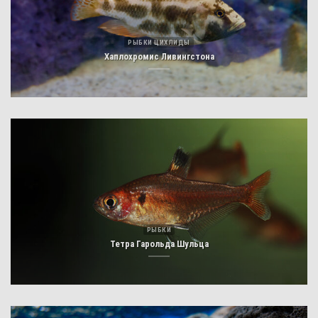
РЫБКИ ЦИХЛИДЫ
Хаплохромис Ливингстона
РЫБКИ
Тетра Гарольда Шульца