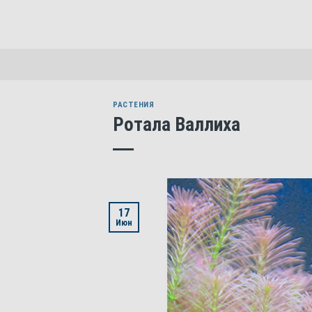
Skip
to
content
РАСТЕНИЯ
Ротала Валлиха
17
Июн