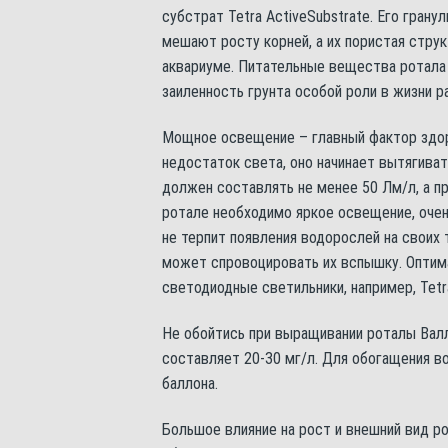
субстрат Tetra ActiveSubstrate. Его гран
мешают росту корней, а их пористая стру
аквариуме. Питательные вещества ротала
заиленность грунта особой роли в жизни ра
Мощное освещение – главный фактор здор
недостаток света, оно начинает вытягиват
должен составлять не менее 50 Лм/л, а п
ротале необходимо яркое освещение, очен
не терпит появления водорослей на своих 
может спровоцировать их вспышку. Оптим
светодиодные светильники, например, Tetra
Не обойтись при выращивании роталы Валл
составляет 20-30 мг/л. Для обогащения в
баллона.
Большое влияние на рост и внешний вид 