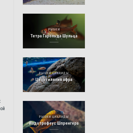
РЫБКИ
Тетра Гарольда Шульца
РЫБКИ ЦИХЛИДЫ
Цинотиляпия афра
х
ной
РЫБКИ ЦИХЛИДЫ
Йодотрофеус Шпренгера