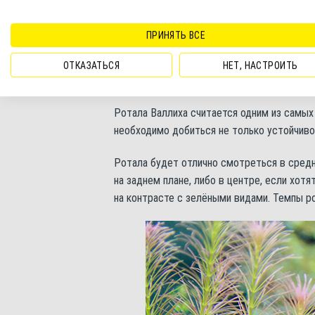
В природе ротала Валлиха распространена
Индии, Китая, Таиланда, Вьетнама и т.д. 
ПРИНЯТЬ ВСЕ
местообитаний предпочитает берега рек и
ОТКАЗАТЬСЯ
НЕТ, НАСТРОИТЬ
Уход и содержание
Ротала Валлиха считается одним из самых
необходимо добиться не только устойчивог
Ротала будет отлично смотреться в сред
на заднем плане, либо в центре, если хот
на контрасте с зелёными видами. Темпы ро