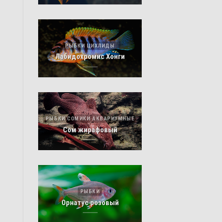
РЫБКИ ЦИХЛИДЫ
Лабидохромис Хонги
РЫБКИ СОМИКИ АКВАРИУМНЫЕ
Сом жирафовый
РЫБКИ
Орнатус розовый