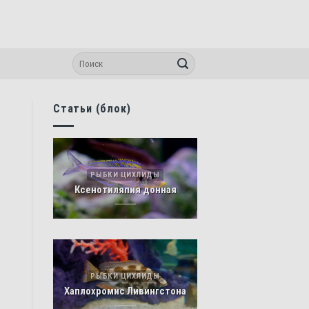
Статьи (блок)
РЫБКИ ЦИХЛИДЫ
Ксенотиляпия донная
РЫБКИ ЦИХЛИДЫ
Хаплохромис Ливингстона