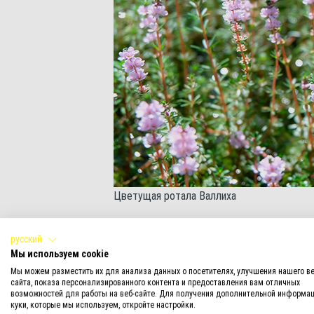
Цветущая ротала Валлиха
Следует отметить, что надводная форма ра
русский
и мясистыми, по цвету – зеленовато-кори
Мы используем cookie
фиолетовые соцветия.
Мы можем разместить их для анализа данных о посетителях, улучшения нашего ве
сайта, показа персонализированного контента и предоставления вам отличных
Ареал обитания
возможностей для работы на веб-сайте. Для получения дополнительной информац
куки, которые мы используем, откройте настройки.