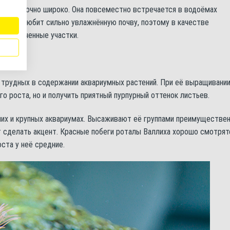
 достаточно широко. Она повсеместно встречается в водоёмах
Растение любит сильно увлажнённую почву, поэтому в качестве
 заболоченные участки.
 трудных в содержании аквариумных растений. При её выращивани
о роста, но и получить приятный пурпурный оттенок листьев.
них и крупных аквариумах. Высаживают её группами преимуществе
ят сделать акцент. Красные побеги роталы Валлиха хорошо смотрят
ста у неё средние.