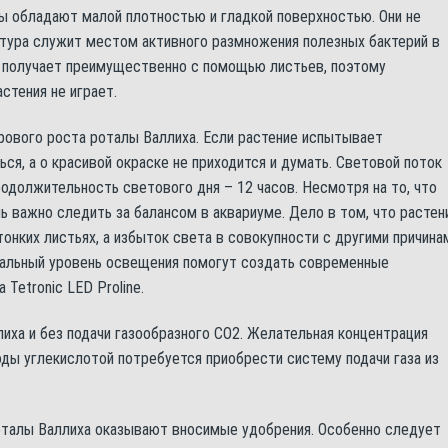
улы обладают малой плотностью и гладкой поверхностью. Они не
ктура служит местом активного размножения полезных бактерий в
 получает преимущественно с помощью листьев, поэтому
стения не играет.
ового роста роталы Валлиха. Если растение испытывает
ься, а о красивой окраске не приходится и думать. Световой поток
родолжительность светового дня – 12 часов. Несмотря на то, что
ь важно следить за балансом в аквариуме. Дело в том, что растен
тонких листьях, а избыток света в совокупности с другими причина
альный уровень освещения помогут создать современные
 Tetronic LED Proline.
иха и без подачи газообразного СО2. Желательная концентрация
оды углекислотой потребуется приобрести систему подачи газа из
роталы Валлиха оказывают вносимые удобрения. Особенно следует