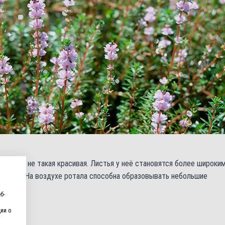
стения не такая красивая. Листья у неё становятся более широки
чневые. На воздухе ротала способна образовывать небольшие
б-
ии о