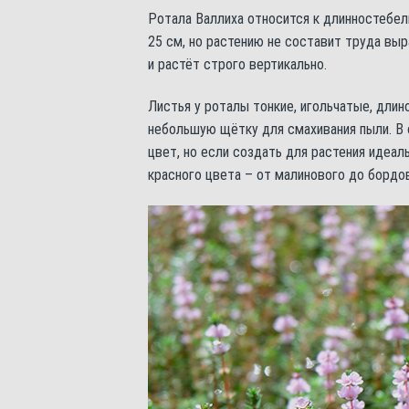
Ротала Валлиха относится к длинностебел
25 см, но растению не составит труда выр
и растёт строго вертикально.
Листья у роталы тонкие, игольчатые, длин
небольшую щётку для смахивания пыли. В
цвет, но если создать для растения идеал
красного цвета – от малинового до бордо