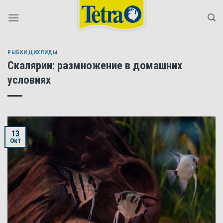
Skip
to
content
РЫБКИ
,
ЦИХЛИДЫ
Скалярии: размножение в домашних
условиях
13
Окт