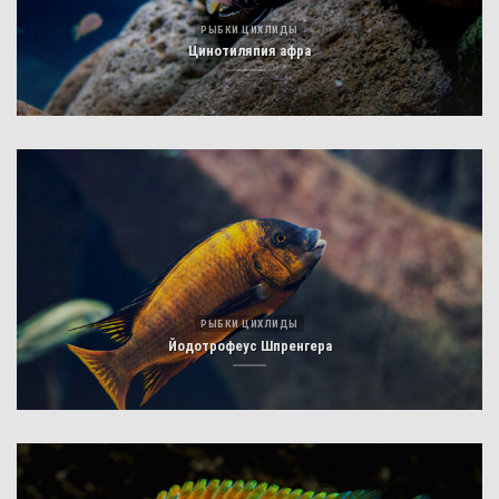
РЫБКИ ЦИХЛИДЫ
Цинотиляпия афра
РЫБКИ ЦИХЛИДЫ
Йодотрофеус Шпренгера