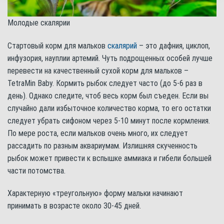
Молодые скалярии
Стартовый корм для мальков
скалярий
– это дафния, циклоп,
инфузория, науплии артемий. Чуть подрощенных особей лучше
перевести на качественный сухой корм для мальков –
TetraMin Baby. Кормить рыбок следует часто (до 5-6 раз в
день). Однако следите, чтоб весь корм был съеден. Если вы
случайно дали избыточное количество корма, то его остатки
следует убрать сифоном через 5-10 минут после кормления.
По мере роста, если мальков очень много, их следует
рассадить по разным аквариумам. Излишняя скученность
рыбок может привести к вспышке аммиака и гибели большей
части потомства.
Характерную «треугольную» форму мальки начинают
принимать в возрасте около 30-45 дней.