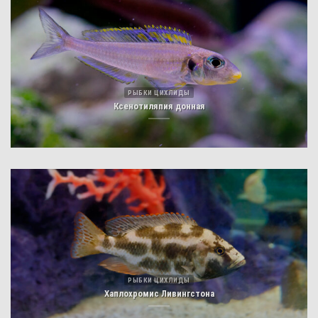
РЫБКИ ЦИХЛИДЫ
Ксенотиляпия донная
РЫБКИ ЦИХЛИДЫ
Хаплохромис Ливингстона