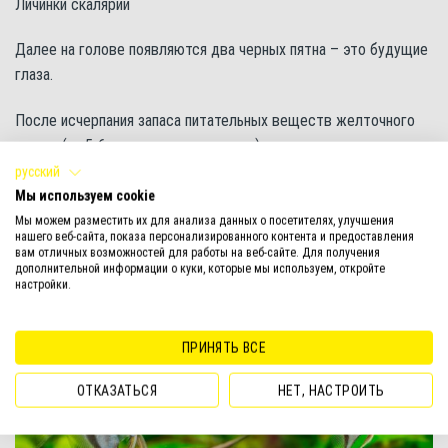
Личинки скалярии
Далее на голове появляются два черных пятна – это будущие
глаза.
После исчерпания запаса питательных веществ желточного
мешка (на 5-6 день после появления), личинки становятся
мальками и начинают самостоятельно плавать и питаться.
русский
Мы используем cookie
Мы можем разместить их для анализа данных о посетителях, улучшения
нашего веб-сайта, показа персонализированного контента и предоставления
вам отличных возможностей для работы на веб-сайте. Для получения
дополнительной информации о куки, которые мы используем, откройте
настройки.
ПРИНЯТЬ ВСЕ
ОТКАЗАТЬСЯ
НЕТ, НАСТРОИТЬ