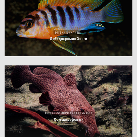
РЫБКИ ЦИХЛИДЫ
Лабидохромис Хонги
РЫБКИ СОМИКИ АКВАРИУМНЫЕ
Сом жирафовый