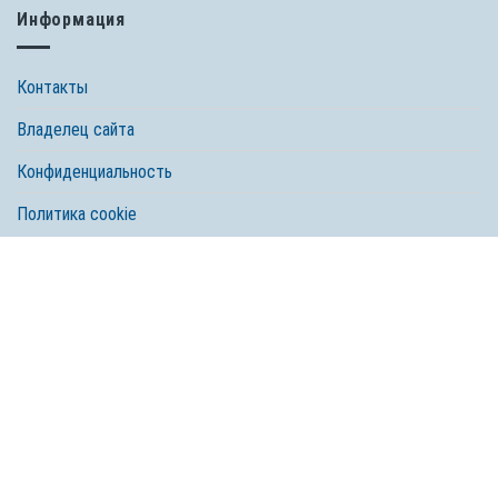
Информация
Контакты
Владелец сайта
Конфиденциальность
Политика cookie
© 2026 Spectrum Brands, Inc. Все права защищены. Tetra, компания
Spectrum Brands
Любое использование, копирование и перепечатка материала без
согласия правообладателя запрещено.