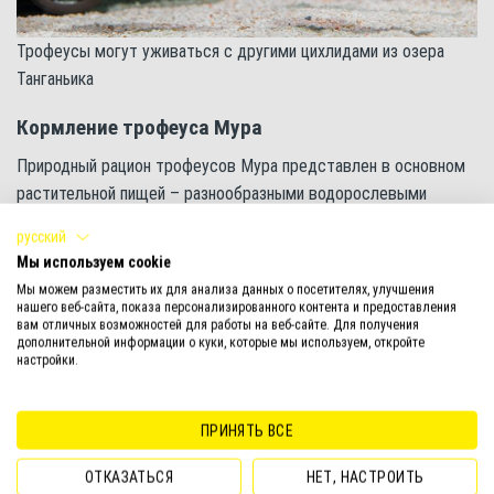
Трофеусы могут уживаться с другими цихлидами из озера
Танганьика
Кормление трофеуса Мура
Природный рацион трофеусов Мура представлен в основном
растительной пищей – разнообразными водорослевыми
обрастаниями. Поэтому и в домашних условиях их необходимо
русский
кормить исключительно пищей с высокой долей растительных
Мы используем cookie
компонентов. Длительное питание кормами с преобладанием
Мы можем разместить их для анализа данных о посетителях, улучшения
животных белков приводит к застою в кишечнике и его
нашего веб-сайта, показа персонализированного контента и предоставления
вам отличных возможностей для работы на веб-сайте. Для получения
деформациям. Поэтому рекомендуется исключить из рациона
дополнительной информации о куки, которые мы используем, откройте
живые и замороженные корма. Лучше отдать предпочтение
настройки.
качественным и сбалансированным сухим кормам с высоким
содержанием водорослей.
ПРИНЯТЬ ВСЕ
Tetra Malawi – корм, специально разработанный для всех
ОТКАЗАТЬСЯ
НЕТ, НАСТРОИТЬ
видов травоядных цихлид. Выпускается в форме хлопьев и