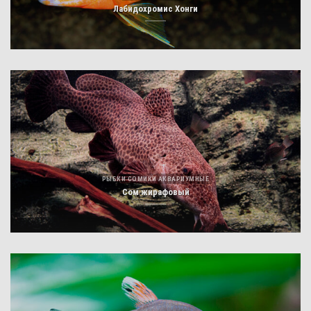
Лабидохромис Хонги
РЫБКИ СОМИКИ АКВАРИУМНЫЕ
Сом жирафовый