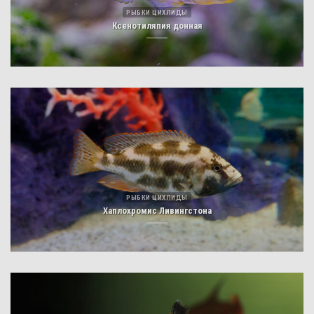
РЫБКИ ЦИХЛИДЫ
Ксенотиляпия донная
РЫБКИ ЦИХЛИДЫ
Хаплохромис Ливингстона