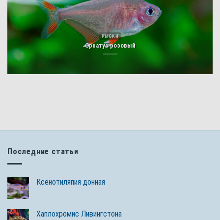
РЫБКИ
Орнатус розовый
Последние статьи
Ксенотиляпия донная
Хаплохромис Ливингстона