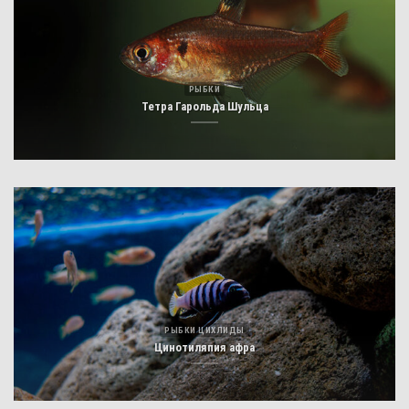
РЫБКИ
Тетра Гарольда Шульца
РЫБКИ ЦИХЛИДЫ
Цинотиляпия афра