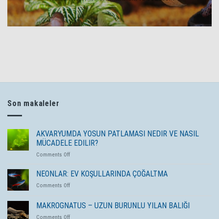
Son makaleler
AKVARYUMDA YOSUN PATLAMASI NEDIR VE NASIL
MÜCADELE EDILIR?
on
Comments Off
AKVARYUMDA
YOSUN
NEONLAR: EV KOŞULLARINDA ÇOĞALTMA
PATLAMASI
on
Comments Off
NEDIR
NEONLAR:
VE
EV
MAKROGNATUS – UZUN BURUNLU YILAN BALIĞI
NASIL
KOŞULLARINDA
MÜCADELE
on
Comments Off
ÇOĞALTMA