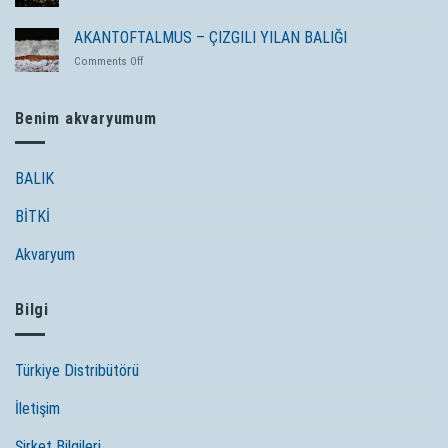
EDILIR?
MAKROGNATUS
–
AKANTOFTALMUS – ÇIZGILI YILAN BALIĞI
UZUN
on
Comments Off
BURUNLU
AKANTOFTALMUS
YILAN
–
BALIĞI
ÇIZGILI
Benim akvaryumum
YILAN
BALIĞI
BALIK
BİTKİ
Akvaryum
Bilgi
Türkiye Distribütörü
İletişim
Şirket Bilgileri