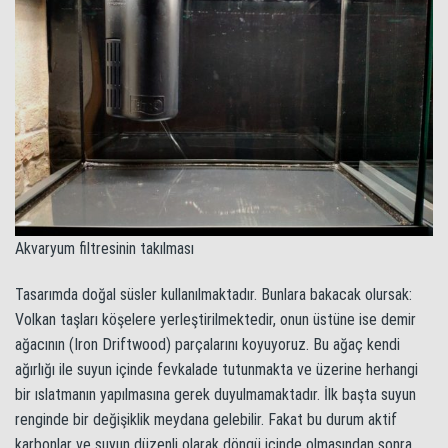
Akvaryum filtresinin takılması
Tasarımda doğal süsler kullanılmaktadır. Bunlara bakacak olursak:
Volkan taşları köşelere yerleştirilmektedir, onun üstüne ise demir
ağacının (Iron Driftwood) parçalarını koyuyoruz. Bu ağaç kendi
ağırlığı ile suyun içinde fevkalade tutunmakta ve üzerine herhangi
bir ıslatmanın yapılmasına gerek duyulmamaktadır. İlk başta suyun
renginde bir değişiklik meydana gelebilir. Fakat bu durum aktif
karbonlar ve suyun düzenli olarak döngü içinde olmasından sonra