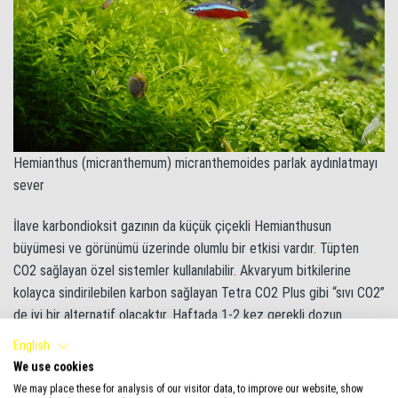
Hemianthus (micranthemum) micranthemoides parlak aydınlatmayı
sever
İlave karbondioksit gazının da küçük çiçekli Hemianthusun
büyümesi ve görünümü üzerinde olumlu bir etkisi vardır. Tüpten
CO2 sağlayan özel sistemler kullanılabilir. Akvaryum bitkilerine
kolayca sindirilebilen karbon sağlayan Tetra CO2 Plus gibi “sıvı CO2”
de iyi bir alternatif olacaktır. Haftada 1-2 kez gerekli dozun
uygulanması yeterlidir.
English
We use cookies
Düzenli olarak mineral gübre uygulaması unutulmamalıdır. Sonuçta,
We may place these for analysis of our visitor data, to improve our website, show