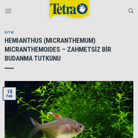
Skip
to
content
BİTKİ
HEMIANTHUS (MICRANTHEMUM)
MICRANTHEMOIDES – ZAHMETSİZ BİR
BUDANMA TUTKUNU
10
Feb