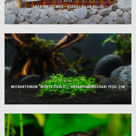
BALIK
AKANTOFTALMUS – ÇIZGILI YILAN BALIĞI
BİTKİ
MICRANTEMUM “MONTE CARLO” – AKVARYUMUNUZDAKI YEŞIL ÇIM