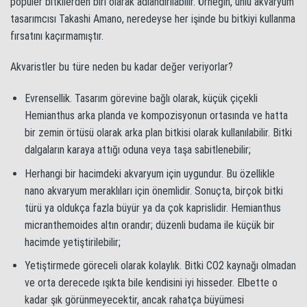
popüler bitkilerden biri olarak adlandırılabilir. Örneğin, ünlü akvaryum
tasarımcısı Takashi Amano, neredeyse her işinde bu bitkiyi kullanma
fırsatını kaçırmamıştır.
Akvaristler bu türe neden bu kadar değer veriyorlar?
Evrensellik. Tasarım görevine bağlı olarak, küçük çiçekli
Hemianthus arka planda ve kompozisyonun ortasında ve hatta
bir zemin örtüsü olarak arka plan bitkisi olarak kullanılabilir. Bitki
dalgaların karaya attığı oduna veya taşa sabitlenebilir;
Herhangi bir hacimdeki akvaryum için uygundur. Bu özellikle
nano akvaryum meraklıları için önemlidir. Sonuçta, birçok bitki
türü ya oldukça fazla büyür ya da çok kaprislidir. Hemianthus
micranthemoides altın orandır; düzenli budama ile küçük bir
hacimde yetiştirilebilir;
Yetiştirmede göreceli olarak kolaylık. Bitki CO2 kaynağı olmadan
ve orta derecede ışıkta bile kendisini iyi hisseder. Elbette o
kadar şık görünmeyecektir, ancak rahatça büyümesi