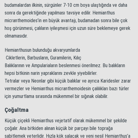
budamalardan ilkinin, sürgünler 7-10 cm boya ulaştığında ve daha
sonra da gerektiğinde yapılması tavsiye edilir. Hemianthus
micranthemoides’in en büyük avantajı, budamadan sonra bile çok
hoş görünmesi, çalıların iyileşmesi için uzun süre beklemeye gerek
olmamasıdır.
Hemianthusun bulunduğu akvaryumlarda
Cikletlerin, Barbusların, Guramilerin, Kılıç
Balıklarının ve Ampulariaların beslenmesi önerilmez. Bu balıkların
hepsi bitkinin narin yapraklarını zevkle yiyebilirler.
Tetralar veya Neonlar gibi küçük balıklar ve ayrıca Karidesler zarar
vermezler ve Hemianthus micranthemoidesin çalılıkları bazı türler
için yumurtlama sırasında mükemmel bir sığınak olabilir.
Çoğaltma
Küçük çiçekli Hemianthus vejetatif olarak mükemmel bir şekilde
çoğalır. Ana bitkiden alınan küçük bir parçayı bile toprağa
sabitlemek yeterlidir. Hızla kök salacak ve yeni nesil Hemianthus’a