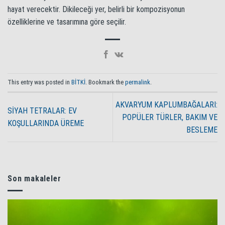
hayat verecektir. Dikileceği yer, belirli bir kompozisyonun
özelliklerine ve tasarımına göre seçilir.
This entry was posted in
BİTKİ
. Bookmark the
permalink
.
AKVARYUM KAPLUMBAĞALARI:
SİYAH TETRALAR: EV
POPÜLER TÜRLER, BAKIM VE
KOŞULLARINDA ÜREME
BESLEME
Son makaleler