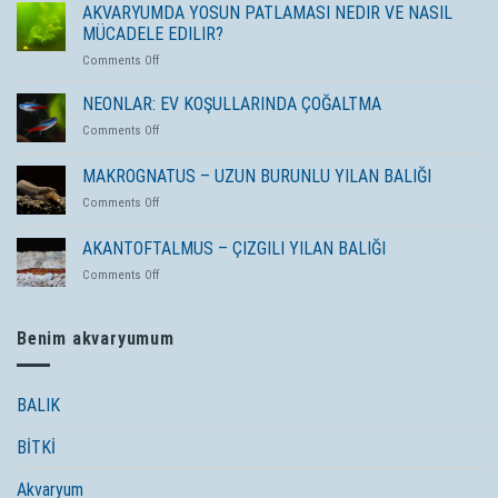
AKVARYUMDA YOSUN PATLAMASI NEDIR VE NASIL
MÜCADELE EDILIR?
on
Comments Off
AKVARYUMDA
YOSUN
NEONLAR: EV KOŞULLARINDA ÇOĞALTMA
PATLAMASI
on
Comments Off
NEDIR
NEONLAR:
VE
EV
MAKROGNATUS – UZUN BURUNLU YILAN BALIĞI
NASIL
KOŞULLARINDA
MÜCADELE
on
Comments Off
ÇOĞALTMA
EDILIR?
MAKROGNATUS
–
AKANTOFTALMUS – ÇIZGILI YILAN BALIĞI
UZUN
on
Comments Off
BURUNLU
AKANTOFTALMUS
YILAN
–
BALIĞI
ÇIZGILI
Benim akvaryumum
YILAN
BALIĞI
BALIK
BİTKİ
Akvaryum