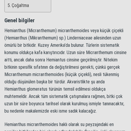
Çoğaltma
Genel bilgiler
Hemianthus (Micranthemum) micranthemoides veya küçük çiçekli
(Hemianthus (Mikranthemum) sp.) Linderniaceae ailesinden uzun
ömürlü bir bitkidir. Kuzey Amerika’da bulunur. Türlerin sistematik
konumu oldukça kafa karıştırıcıdır. Uzun süre Micranthemum cinsine
aitti, ancak daha sonra Hemiantus cinsine geçirilmiştir. Nitekim
bitkinin spesifik sıfatının da değiştirilmesi gerekti, çünkü gerçek
Micranthemum micranthemoides (küçük çiçekli), nesli tükenmiş
olduğu düşünülen başka bir türdür. Akvaristlikte şu anda
Hemianthus glomeratus türünün temsil edilmesi oldukça
muhtemeldir. Ancak tüm sistematik çatışmalara rağmen, bitki çok
uzun bir süre boyunca tarihsel olarak kurulmuş ismiyle tanınacaktır,
bu nedenle makalemizde eski isme sadık kalacağız.
Hemianthus micranthemoides haklı olarak su peyzajındaki en