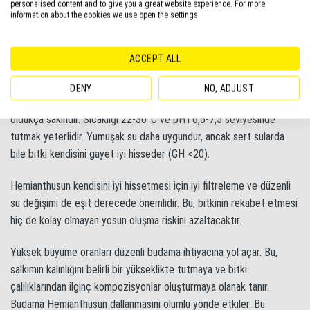
potasyum, demir vb. gibi hayati elementler olmadan, bitki düzgün
personalised content and to give you a great website experience. For more
information about the cookies we use open the settings.
bir şekilde gelişemez. Tetra PlantaMin ve Tetra PlantaPRO Micro
gibi özel akvaryum gübreleri besin eksikliklerini gidermeye yardımcı
olacaktır. Makro elementlerin eklenmesi de gerekli olabilir, ancak
ACCEPT ALL
sadece akvaryum testlerinin sonuçlarına göre eklenmelidir.
DENY
NO, ADJUST
Ancak Hemianthusmicranthemoides su parametreleri konusunda
oldukça sakindir. Sıcaklığı 22-30°C ve pH’ı 6,5-7,5 seviyesinde
tutmak yeterlidir. Yumuşak su daha uygundur, ancak sert sularda
bile bitki kendisini gayet iyi hisseder (GH <20).
Hemianthusun kendisini iyi hissetmesi için iyi filtreleme ve düzenli
su değişimi de eşit derecede önemlidir. Bu, bitkinin rekabet etmesi
hiç de kolay olmayan yosun oluşma riskini azaltacaktır.
Yüksek büyüme oranları düzenli budama ihtiyacına yol açar. Bu,
salkımın kalınlığını belirli bir yükseklikte tutmaya ve bitki
çalılıklarından ilginç kompozisyonlar oluşturmaya olanak tanır.
Budama Hemianthusun dallanmasını olumlu yönde etkiler. Bu