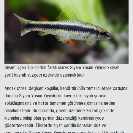
Siyam Uçan Tilkisinden farklı olarak Siyam Yosun Yiyicide siyah
şerit kuyruk yüzgeci üzerinde uzanmaktadır
Ancak stres, değişen koşullar, kendi türünün temsilcileriyle çatışma
durumu Siyam Yosun Yiyicilerde kuyruktaki siyah şeridin
soluklaşmasına ve hatta tamamen görünmez olmasına neden
olabilmektedir. Bu durumda, gövde üzerinde zikzak şeklinde
kıvrımlara sahip olan şeridin düzensizliği kendisini iyice
göstermektedir. Tilkilerde siyah şeridin kenarları düz ve
pürüzsüzdür. Siyam Yosun Yiyicilerin yüzlerinde bir çift koyu bıyık