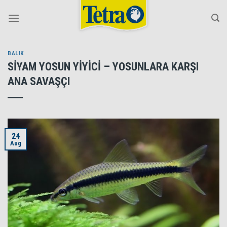
Skip
to
content
BALIK
SİYAM YOSUN YİYİCİ – YOSUNLARA KARŞI
ANA SAVAŞÇI
24
Aug