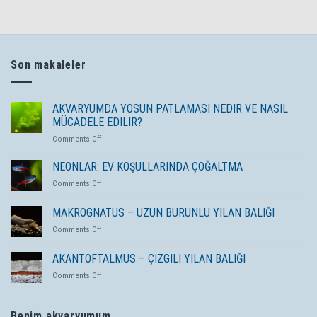
Son makaleler
AKVARYUMDA YOSUN PATLAMASI NEDIR VE NASIL
MÜCADELE EDILIR?
on
Comments Off
AKVARYUMDA
YOSUN
NEONLAR: EV KOŞULLARINDA ÇOĞALTMA
PATLAMASI
on
Comments Off
NEDIR
NEONLAR:
VE
EV
MAKROGNATUS – UZUN BURUNLU YILAN BALIĞI
NASIL
KOŞULLARINDA
MÜCADELE
on
Comments Off
ÇOĞALTMA
EDILIR?
MAKROGNATUS
–
AKANTOFTALMUS – ÇIZGILI YILAN BALIĞI
UZUN
on
Comments Off
BURUNLU
AKANTOFTALMUS
YILAN
–
BALIĞI
ÇIZGILI
Benim akvaryumum