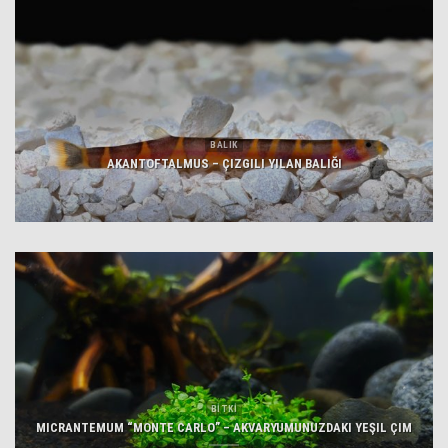
BALIK
AKANTOFTALMUS – ÇIZGILI YILAN BALIĞI
BİTKİ
MICRANTEMUM “MONTE CARLO” – AKVARYUMUNUZDAKI YEŞIL ÇIM