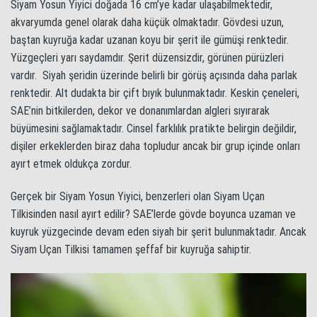
Siyam Yosun Yiyici doğada 16 cm’ye kadar ulaşabilmektedir,
akvaryumda genel olarak daha küçük olmaktadır. Gövdesi uzun,
baştan kuyruğa kadar uzanan koyu bir şerit ile gümüşi renktedir.
Yüzgeçleri yarı saydamdır. Şerit düzensizdir, görünen pürüzleri
vardır. Siyah şeridin üzerinde belirli bir görüş açısında daha parlak
renktedir. Alt dudakta bir çift bıyık bulunmaktadır. Keskin çeneleri,
SAE’nin bitkilerden, dekor ve donanımlardan algleri sıyırarak
büyümesini sağlamaktadır. Cinsel farklılık pratikte belirgin değildir,
dişiler erkeklerden biraz daha topludur ancak bir grup içinde onları
ayırt etmek oldukça zordur.
Gerçek bir Siyam Yosun Yiyici, benzerleri olan Siyam Uçan
Tilkisinden nasıl ayırt edilir? SAE’lerde gövde boyunca uzaman ve
kuyruk yüzgecinde devam eden siyah bir şerit bulunmaktadır. Ancak
Siyam Uçan Tilkisi tamamen şeffaf bir kuyruğa sahiptir.