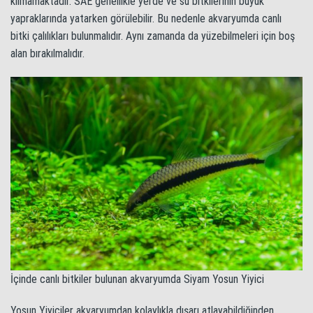
kılmamaktadır. SAE genellikle yerde ve su bitkilerinin büyük
yapraklarında yatarken görülebilir. Bu nedenle akvaryumda canlı
bitki çalılıkları bulunmalıdır. Aynı zamanda da yüzebilmeleri için boş
alan bırakılmalıdır.
İçinde canlı bitkiler bulunan akvaryumda Siyam Yosun Yiyici
Yosun Yiyiciler akvaryumdan kolaylıkla dışarı atlayabildiğinden