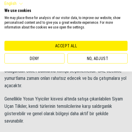
English
We use cookies
We may place these for analysis of our visitor data, to improve our website, show
personalised content and to give you a great website experience. For more
information about the cookies we use open the settings.
Akvaryumda Siyam Yosun Yiyici Sürüsü
ACCEPT ALL
SAE akvaryumda kendisiyle savaş halinde olan iki renkli Labeolar ile
DENY
NO, ADJUST
birlikte bulundurulmamalıdır. Yosun Yiyiciler çok aktif balıklar
olduğundan Ciklet balıklarına komşu seçilmemelidir. SAE özellikle
yumurtlama zamanı onları rahatsız edecek ve bu da çatışmalara yol
açacaktır.
Genellikle Yosun Yiyiciler kisvesi altında satışa çıkarılabilen Siyam
Uçan Tilkiler, kendi türlerinin temsilcilerine karşı saldırganlık
gösterebilir ve genel olarak bölgeyi daha aktif bir şekilde
savunabilir.