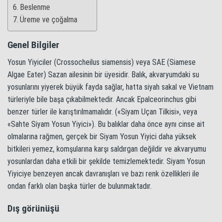
Beslenme
Üreme ve çoğalma
Genel Bilgiler
Yosun Yiyiciler (Crossocheilus siamensis) veya SАЕ (Siamese
Algae Eater) Sazan ailesinin bir üyesidir. Balık, akvaryumdaki su
yosunlarını yiyerek büyük fayda sağlar, hatta siyah sakal ve Vietnam
türleriyle bile başa çıkabilmektedir. Ancak Epalceorinchus gibi
benzer türler ile karıştırılmamalıdır. («Siyam Uçan Tilkisi», veya
«Sahte Siyam Yosun Yiyici»). Bu balıklar daha önce aynı cinse ait
olmalarına rağmen, gerçek bir Siyam Yosun Yiyici daha yüksek
bitkileri yemez, komşularına karşı saldırgan değildir ve akvaryumu
yosunlardan daha etkili bir şekilde temizlemektedir. Siyam Yosun
Yiyiciye benzeyen ancak davranışları ve bazı renk özellikleri ile
ondan farklı olan başka türler de bulunmaktadır.
Dış görünüşü