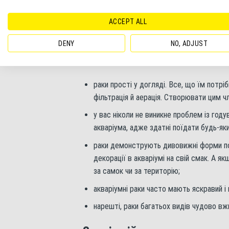
ACCEPT ALL
Акваріумні раки часто яскраво забарвлені
DENY
NO, ADJUST
Чому ж раки все частіше стають бажаними 
раки прості у догляді. Все, що їм потріб
фільтрація й аерація. Створювати цим ч
у вас ніколи не виникне проблем із году
акваріума, адже здатні поїдати будь-яки
раки демонструють дивовижні форми пов
декорації в акваріумі на свій смак. А 
за самок чи за територію;
акваріумні раки часто мають яскравий і 
нарешті, раки багатьох видів чудово вж