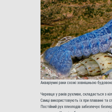
Акваріумні раки схожі зовнішньою будово
Черевце у раків рухливе, складається з кі
Самці використовують їх при плаванні та сп
Постійний рух плеоподів забезпечує безпе