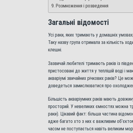
Розмноження і розведення
Загальні відомості
Усі раки, яких тримають у домашніх умова
Таку назву група отримала за кількість ходи
клешні.
Зазвичай любителі тримають раків із півде
пристосовані до життя у теплішій воді і м
акваріумі звичайних річкових раків? Це мо
доведеться замислюватися про охолодженн
Більшість акваріумних раків мають довжин
просторий. У невеликих ємностях можна тр
раки). Цікавий факт: більша частина відом
адже багато хто з них є важливим об’єктом
часом не поступається навіть великим мор