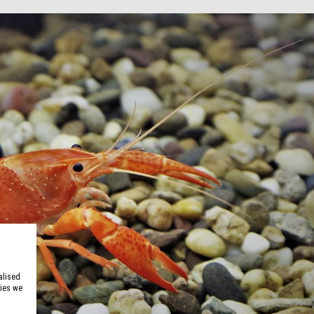
alised
kies we