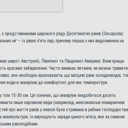
х, є представниками широкого ряду Десятиногих раків (Decapoda).
льних ніг – їх рівно п’ять пар, причому перша з них видозмінена на
нних широт Австралії, Північної та Південної Америки. Вони краще
ають красиве забарвлення. Часто виникає питання, чи можна тримати
жливо, але необхідно враховувати, що місцеві раки холодноводні, т
я води в акваріумі до комфортної для них температури.
у тіла 15-30 см. Це означає, що акваріум знадобиться досить
имати лише карликові види (наприклад, мексиканські помаранчеві
остей про життя раків у неволі була отримана в рибних господарства
 аквакультури, їх вирощують заради цінного м’яса, яке за смаком
ським ракоподібним.