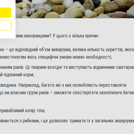
домашніми вихованцями? У цього є кілька причин:
но – це відповідний об’єм акваріума, велика кількість укриттів, якіс
ленистоногим якісь специфічні умови немає необхідності;
ванням раків. Ці тварини всеїдні та виступають відмінними санітара
й підніжний корм;
едінки. Наприклад, багато які з них полюбляють переставляти
якщо ви власник групи раків – зможете спостерігати захоплюючі битв
привабливий колір тіла;
иваються з рибками, і це дозволяє тримати їх у загальних акваріума