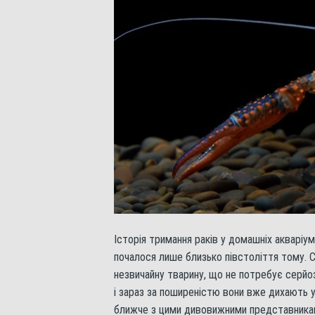
Історія тримання раків у домашніх акваріу
почалося лише близько півстоліття тому. С
незвичайну тварину, що не потребує серйоз
і зараз за поширеністю вони вже дихають
ближче з цими дивовижними представникам