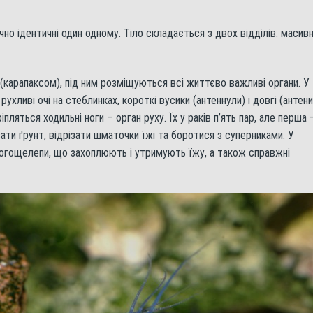
но ідентичні один одному. Тіло складається з двох відділів: масив
(карапаксом), під ним розміщуються всі життєво важливі органи. У
рухливі очі на стеблинках, короткі вусики (антеннули) і довгі (антени
пляться ходильні ноги – орган руху. Їх у раків п’ять пар, але перша 
ати ґрунт, відрізати шматочки їжі та боротися з суперниками. У
ногощелепи, що захоплюють і утримують їжу, а також справжні