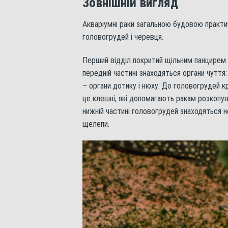
Зовнішній вигляд
Акваріумні раки загальною будовою практич
головогрудей і черевця.
Перший відділ покритий щільним панцирем 
передній частині знаходяться органи чуття: 
– органи дотику і нюху. До головогрудей крі
це клешні, які допомагають ракам розкопув
нижній частині головогрудей знаходяться 
щелепи.