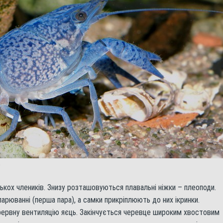
ю
лькох члеників. Знизу розташовуються плавальні ніжки – плеоподи.
арюванні (перша пара), а самки прикріплюють до них ікринки.
рервну вентиляцію яєць. Закінчується черевце широким хвостовим