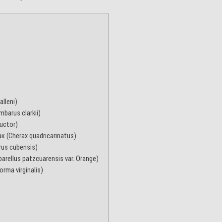
lleni)
barus clarkii)
uctor)
 (Cherax quadricarinatus)
us cubensis)
ellus patzcuarensis var. Orange)
rma virginalis)