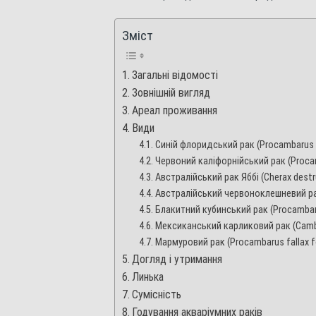
Зміст
Загальні відомості
Зовнішній вигляд
Ареал проживання
Види
Синій флоридський рак (Procambarus a
Червоний каліфорнійський рак (Procam
Австралійський рак Яббі (Cherax destr
Австралійський червоноклешневий рак
Блакитний кубинський рак (Procambar
Мексиканський карликовий рак (Cambar
Мармуровий рак (Procambarus fallax fo
Догляд і утримання
Линька
Сумісність
Годування акваріумних раків