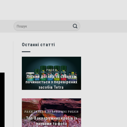
Останні статті
РИБКИ
Легкий догляд за ставком
починається з перевірених
засобів Tetra
РАКИ І КРАБИ АКВАРІУМНІ РИБКИ
Топ-8 акваріумних крабів із
назвами та фото