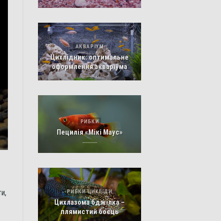
АКВАРІУМ
Цихлідник: оптимальне
оформлення акваріума
РИБКИ
Пецилія «Мікі Маус»
и,
РИБКИ ЦИХЛІДИ
Цихлазома бджілка –
плямистий боєць