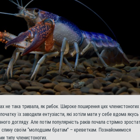
мах не така тривала, як рибок. Широке поширення цих членистоногих
початку їх заводили ентузіасти, які хотіли мати у себе вдома якусь
ного догляду. Але потім популярність раків почала стрімко зростат
 у спину своїм “молодшим братам” – креветкам. Познайомимося
и типу членистоногих.