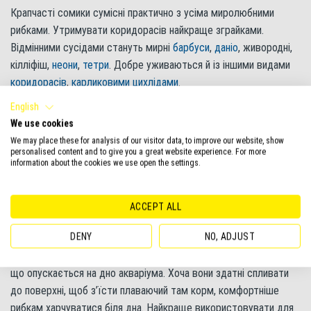
Крапчасті сомики сумісні практично з усіма миролюбними
рибками. Утримувати коридорасів найкраще зграйками.
Відмінними сусідами стануть мирні
барбуси
,
даніо
, живородні,
кілліфіш,
неони
,
тетри
. Добре уживаються й із іншими видами
коридорасів
,
карликовими цихлідами
.
English
Варто уникати сусідства з великими хижими рибами, які,
We use cookies
незважаючи на потужний панцир коридорасів, можуть
We may place these for analysis of our visitor data, to improve our website, show
проковтнути невеликих сомиків. Також варто звернути увагу,
personalised content and to give you a great website experience. For more
information about the cookies we use open the settings.
що крапчасті сомики не люблять високої температури в
акваріумі, тому від утримання, скажімо, з дискусами також
краще відмовитися.
ACCEPT ALL
Годування коридораса крапчастого
DENY
NO, ADJUST
Крапчасті сомики абсолютно невибагливі в їжі й поїдають усе,
що опускається на дно акваріума. Хоча вони здатні спливати
до поверхні, щоб з’їсти плаваючий там корм, комфортніше
рибкам харчуватися біля дна. Найкраще використовувати для