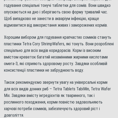
годування спеціальні тонучі таблетки для сомів. Вони швидко
опускаються на дно і зберігають свою форму тривалий час.
Щоб випадково не занести в акваріум інфекцію, краще
відмовитися від використання живих і заморожених кормів.
Хорошим вибором для годування крапчастих сомиків стануть
пластинки Tetra Cory ShrimpWafers, які тонуть. Вони розроблені
спеціально для всіх видів коридорасів. Корм із високим
вмістом креветок багатий незамінними жирними кислотами
омега-3, які сприяють здоровому росту. Завдяки особливій
консистенції пластинки не забруднюють воду.
Також рекомендуємо звернути увагу на універсальні корми
для всіх видів донних риб – Tetra Tablets TabiMin, Tetra Wafer
Mix. Завдяки вмісту інгредієнтів як тваринного, так і
рослинного походження, корми повністю задовольняють
харчові потреби сомиків, забезпечують здоровий ріст і
довголіття.