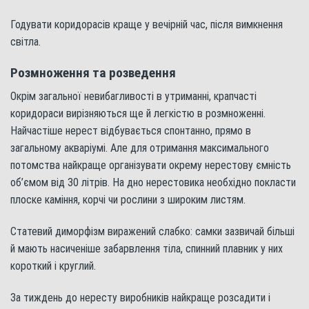
Годувати коридорасів краще у вечірній час, після вимкнення
світла.
Розмноження та розведення
Окрім загальної невибагливості в утриманні, крапчасті
коридораси вирізняються ще й легкістю в розмноженні.
Найчастіше нерест відбувається спонтанно, прямо в
загальному акваріумі. Але для отримання максимального
потомства найкраще організувати окрему нерестову ємність
об’ємом від 30 літрів. На дно нерестовика необхідно покласти
плоске каміння, корчі чи рослини з широким листям.
Статевий диморфізм виражений слабко: самки зазвичай більші
й мають насиченіше забарвлення тіла, спинний плавник у них
короткий і круглий.
За тиждень до нересту виробників найкраще розсадити і