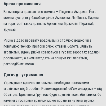
Ареал проживання
Батьківщина крапчастого сомика – Південна Америка. Його
можна зустріти у басейнах річок Амазонка, Ла-Плата, Парана
на території таких країн, як Аргентина, Бразилія, Парагвай,
Уругвай.
Рибка віддає перевагу водоймам із стоячою водою чи з
повільною течією: притоки річок, ставки, болота. Живуть
зграйками. Вдень рибки ховаються в густих заростях водяної
рослинності, а вночі виходять на пошуки їжі: черв’яків,
ракоподібних, комах.
Догляд і утримання
Утримувати крапчастих сомиків необхідно невеликими
зграйками від 5 особин. Рекомендований об’єм акваріума – від
60 літрів. Ідеальним ґрунтом буде крупний пісок або галька, бо
каміння з гострими гранями може поранити чутливі вусики