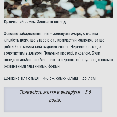
Крапчастий сомик. Зовнішній вигляд
Основне забарвлення тіла – зеленувато-сіре, є велика
кількість плям, що утворюють крапчастий малюнок, за що
рибка й отримала свій видовий епітет. Черевце світле, з
золотистим відливом. Плавники прозорі, з крапом. Були
виведені альбіносні (біле тіло та червоні очі) і вуалеві, з сильно
розвиненими плавниками, форми.
Довжина тіла самця – 4-6 см, самки більші – до 7 см.
Тривалість життя в акваріумі – 5-8
років.