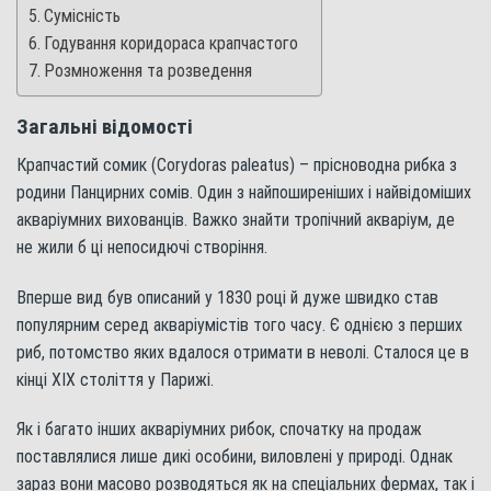
Сумісність
Годування коридораса крапчастого
Розмноження та розведення
Загальні відомості
Крапчастий сомик (Corydoras paleatus) – прісноводна рибка з
родини Панцирних сомів. Один з найпоширеніших і найвідоміших
акваріумних вихованців. Важко знайти тропічний акваріум, де
не жили б ці непосидючі створіння.
Вперше вид був описаний у 1830 році й дуже швидко став
популярним серед акваріумістів того часу. Є однією з перших
риб, потомство яких вдалося отримати в неволі. Сталося це в
кінці XIX століття у Парижі.
Як і багато інших акваріумних рибок, спочатку на продаж
поставлялися лише дикі особини, виловлені у природі. Однак
зараз вони масово розводяться як на спеціальних фермах, так і