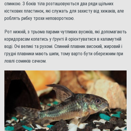
спинкою. З боків тіла розташовуються два ряди щільних
кісткових пластинок, які служать для захисту від хижаків, але
роблять рибку трохи неповороткою.
Рот нижній, з трьома парами чутливих вусиків, які допомагають
коридорасам копатись у ґрунті й орієнтуватися в каламутній
воді. Очі великі та рухомі. Спинний плавник високий, жировий і
грудні плавники мають шипи, тому варто бути обережним при
ловлі сомиків сачком.