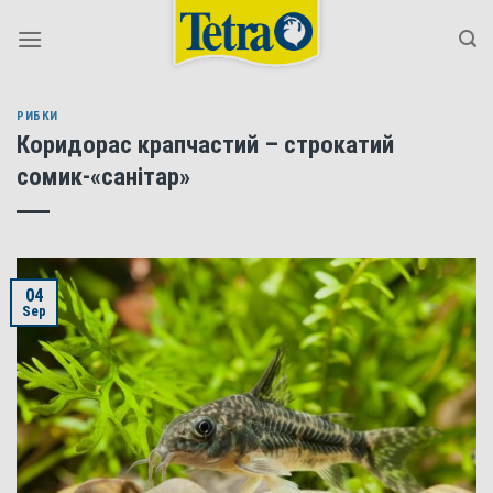
Skip
to
content
РИБКИ
Коридорас крапчастий – строкатий
сомик-«санітар»
04
Sep