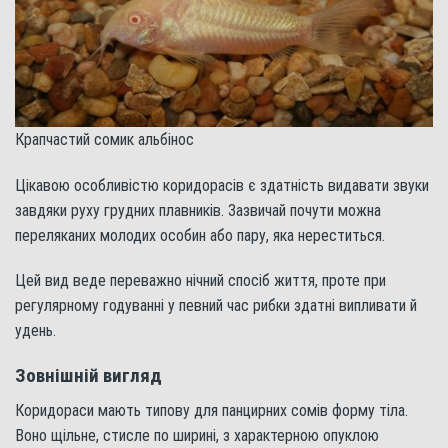
Крапчастий сомик альбінос
Цікавою особливістю коридорасів є здатність видавати звуки
завдяки руху грудних плавників. Зазвичай почути можна
переляканих молодих особин або пару, яка нереститься.
Цей вид веде переважно нічний спосіб життя, проте при
регулярному годуванні у певний час рибки здатні випливати й
удень.
Зовнішній вигляд
Коридораси мають типову для панцирних сомів форму тіла.
Воно щільне, стисле по ширині, з характерною опуклою