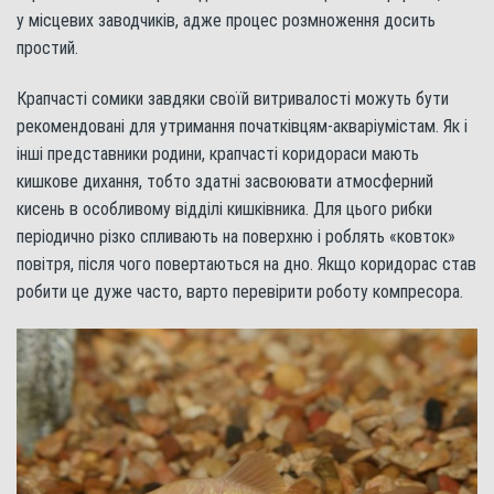
у місцевих заводчиків, адже процес розмноження досить
простий.
Крапчасті сомики завдяки своїй витривалості можуть бути
рекомендовані для утримання початківцям-акваріумістам. Як і
інші представники родини, крапчасті коридораси мають
кишкове дихання, тобто здатні засвоювати атмосферний
кисень в особливому відділі кишківника. Для цього рибки
періодично різко спливають на поверхню і роблять «ковток»
повітря, після чого повертаються на дно. Якщо коридорас став
робити це дуже часто, варто перевірити роботу компресора.