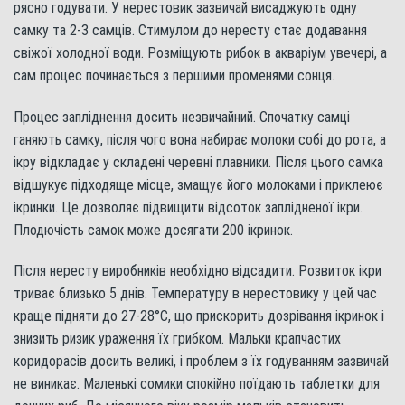
рясно годувати. У нерестовик зазвичай висаджують одну
самку та 2-3 самців. Стимулом до нересту стає додавання
свіжої холодної води. Розміщують рибок в акваріум увечері, а
сам процес починається з першими променями сонця.
Процес запліднення досить незвичайний. Спочатку самці
ганяють самку, після чого вона набирає молоки собі до рота, а
ікру відкладає у складені черевні плавники. Після цього самка
відшукує підходяще місце, змащує його молоками і приклеює
ікринки. Це дозволяє підвищити відсоток заплідненої ікри.
Плодючість самок може досягати 200 ікринок.
Після нересту виробників необхідно відсадити. Розвиток ікри
триває близько 5 днів. Температуру в нерестовику у цей час
краще підняти до 27-28°С, що прискорить дозрівання ікринок і
знизить ризик ураження їх грибком. Мальки крапчастих
коридорасів досить великі, і проблем з їх годуванням зазвичай
не виникає. Маленькі сомики спокійно поїдають таблетки для