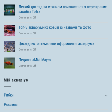
Легкий догляд за ставком починається з перевірених
засобів Tetra
on
Comments Off
Легкий
догляд
Топ-8 акваріумних крабів із назвами та фото
за
on
Comments Off
ставком
Топ-8
починається
акваріумних
Цихлідник: оптимальне оформлення акваріума
з
крабів
перевірених
on
Comments Off
із
засобів
Цихлідник:
назвами
Tetra
оптимальне
та
Пецилія «Мікі Маус»
оформлення
фото
on
Comments Off
акваріума
Пецилія
«Мікі
Маус»
Мій акваріум
Рибки
Рослини