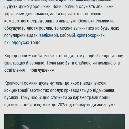
будуть дуже доречними. Вони не лише служать звичними
укриттями для сомиків, але й сприяють створенню
комфортного середовища в акваріумі. Оскільки сомики не
обкушують листя рослин, то можна зупинитися на будь-яких
популярних видах:
валіснерії
, кабомбі,
криптокоринах
,
ехінодорусах
тощо.
Коридораси – любителі чистої води, тому подбайте про якісну
фільтрацію й аерацію. Течія має бути слабкою чи помірною, а
освітлення – приглушеним.
Крапчасті сомики дуже чутливі до якості води: високі
концентрації азотистих сполук призводять до відмирання
вусиків. Тому необхідно стежити за параметрами води і
щотижня робити підміни до 20% від об’єму води акваріума.