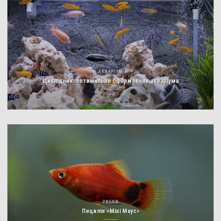
АКВАРІУМ
Цихлідник: оптимальне оформлення акваріума
РИБКИ
Пецилія «Мікі Маус»