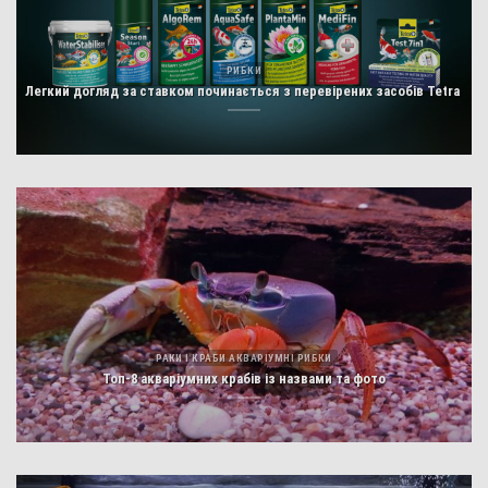
РИБКИ
Легкий догляд за ставком починається з перевірених засобів Tetra
РАКИ І КРАБИ АКВАРІУМНІ РИБКИ
Топ-8 акваріумних крабів із назвами та фото