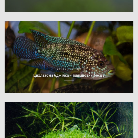
РИБКИ ЦИХЛІДИ
Цихлазома бджілка – плямистий боєць