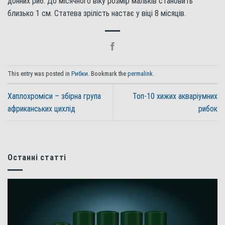
донних риб. До місячного віку розмір мальків становить
близько 1 см. Статева зрілість настає у віці 8 місяців.
This entry was posted in
Рибки
. Bookmark the
permalink
.
Хаплохроміси – збірна група
Топ-10 хижих акваріумних
африканських цихлід
рибок
Останні статті