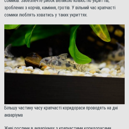
сомиків. Забезпечте рибок великою кількістю укриттів,
зроблених з корчів, каміння, гротів. У вільний час крапчасті
сомики люблять ховатись у таких укриттях.
Більшу частину часу крапчасті коридораси проводять на дні
акваріума
Живі рослини в акваріумах з крапчастими коридорасами