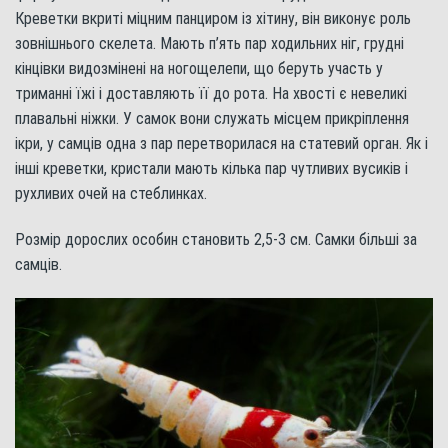
Креветки вкриті міцним панциром із хітину, він виконує роль
зовнішнього скелета. Мають п’ять пар ходильних ніг, грудні
кінцівки видозмінені на ногощелепи, що беруть участь у
триманні їжі і доставляють її до рота. На хвості є невеликі
плавальні ніжки. У самок вони служать місцем прикріплення
ікри, у самців одна з пар перетворилася на статевий орган. Як і
інші креветки, кристали мають кілька пар чутливих вусиків і
рухливих очей на стеблинках.
Розмір дорослих особин становить 2,5-3 см. Самки більші за
самців.