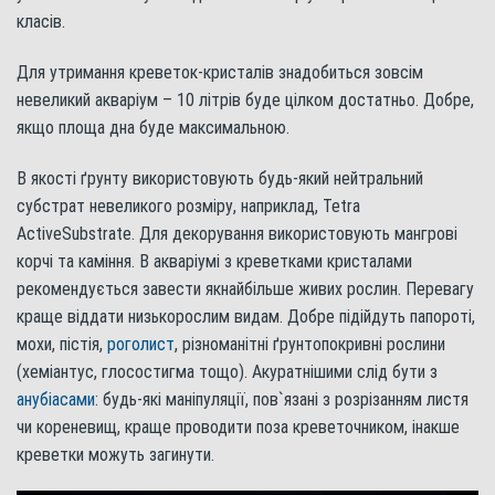
класів.
Для утримання креветок-кристалів знадобиться зовсім
невеликий акваріум – 10 літрів буде цілком достатньо. Добре,
якщо площа дна буде максимальною.
В якості ґрунту використовують будь-який нейтральний
субстрат невеликого розміру, наприклад, Tetra
ActiveSubstrate. Для декорування використовують мангрові
корчі та каміння. В акваріумі з креветками кристалами
рекомендується завести якнайбільше живих рослин. Перевагу
краще віддати низькорослим видам. Добре підійдуть папороті,
мохи, пістія,
роголист
, різноманітні ґрунтопокривні рослини
(хеміантус, глосостигма тощо). Акуратнішими слід бути з
анубіасами
: будь-які маніпуляції, пов`язані з розрізанням листя
чи кореневищ, краще проводити поза креветочником, інакше
креветки можуть загинути.