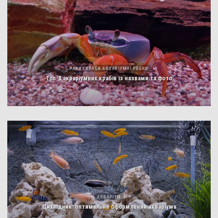
РАКИ І КРАБИ АКВАРІУМНІ РИБКИ
Топ-8 акваріумних крабів із назвами та фото
АКВАРІУМ
Цихлідник: оптимальне оформлення акваріума