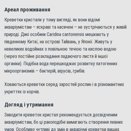
Ареал проживання
Креветки кристали у тому вигляді, як вони відомі
акваріумістам – яскраві та насичені – не зустрічаються у живій
природі. Дикі особини Caridina cantonensis мешкають у
південному Китаї, на острові Тайвань, у Японії. Живуть у
невеликих водоймах з повільною течією та кислою водою
(через постійне розкладання падаючого листя й іншої
органіки). Подібна вода перешкоджає розвитку патогенних
мікроорганізмів – бактерій, вірусів, грибів.
Ховаються креветки серед заростей рослин і в різноманітних
укриттях із корчів.
Догляд і утримання
Заводити креветок кристал рекомендується досвідченим
акваріумістам, бо ці ракоподібні вимагають створення певних
умов. Особливо чутливі до змін в акваріумі креветки вищих