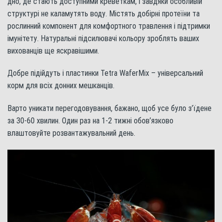
дно, де стають доступними креветкам, і завдяки особливій
структурі не каламутять воду. Містять добірні протеїни та
рослинний компонент для комфортного травлення і підтримки
імунітету. Натуральні підсилювачі кольору зроблять ваших
вихованців ще яскравішими.
Добре підійдуть і пластинки Tetra WaferMix – універсальний
корм для всіх донних мешканців.
Варто уникати перегодовування, бажано, щоб усе було з’їдене
за 30-60 хвилин. Один раз на 1-2 тижні обов’язково
влаштовуйте розвантажувальний день.