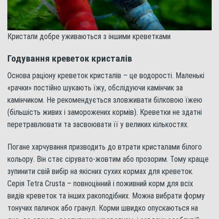
Кристали добре уживаються з іншими креветками
Годування креветок кристалів
Основа раціону креветок кристалів – це водорості. Маленькі
«рачки» постійно шукають їжу, обслідуючи камінчик за
камінчиком. Не рекомендується зловживати білковою їжею
(більшість живих і заморожених кормів). Креветки не здатні
перетравлювати та засвоювати її у великих кількостях.
Погане харчування призводить до втрати кристалами білого
кольору. Він стає сірувато-жовтим або прозорим. Тому краще
зупинити свій вибір на якісних сухих кормах для креветок.
Серія Tetra Crusta – повноцінний і поживний корм для всіх
видів креветок та інших ракоподібних. Можна вибрати форму
тонучих паличок або гранул. Корми швидко опускаються на