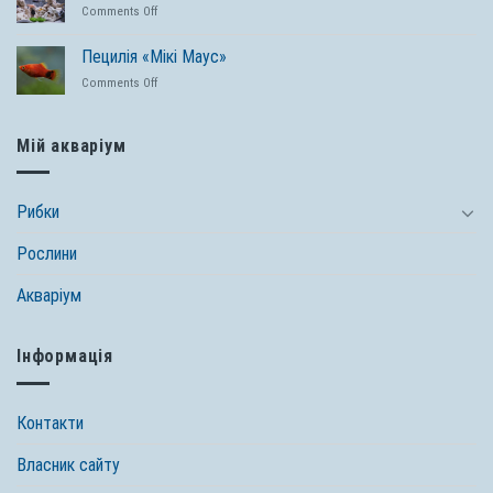
перевірених
on
Comments Off
із
засобів
Цихлідник:
назвами
Tetra
оптимальне
та
Пецилія «Мікі Маус»
оформлення
фото
on
Comments Off
акваріума
Пецилія
«Мікі
Маус»
Мій акваріум
Рибки
Рослини
Акваріум
Інформація
Контакти
Власник сайту