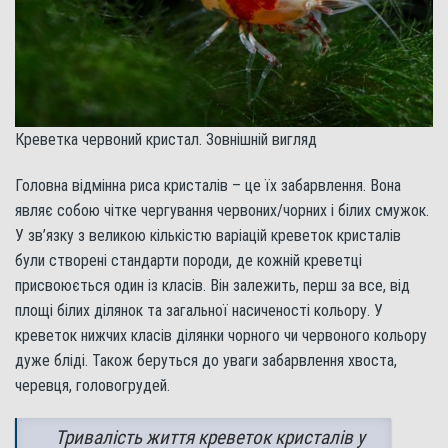
Креветка червоний кристал. Зовнішній вигляд
Головна відмінна риса кристалів – це їх забарвлення. Вона
являє собою чітке чергування червоних/чорних і білих смужок.
У зв’язку з великою кількістю варіацій креветок кристалів
були створені стандарти породи, де кожній креветці
присвоюється один із класів. Він залежить, перш за все, від
площі білих ділянок та загальної насиченості кольору. У
креветок нижчих класів ділянки чорного чи червоного кольору
дуже бліді. Також беруться до уваги забарвлення хвоста,
черевця, головогрудей.
Тривалість життя креветок кристалів у