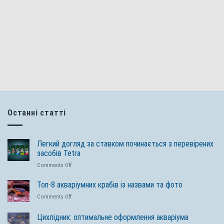
Останні статті
Легкий догляд за ставком починається з перевірених
засобів Tetra
on
Comments Off
Легкий
догляд
Топ-8 акваріумних крабів із назвами та фото
за
on
Comments Off
ставком
Топ-8
починається
акваріумних
Цихлідник: оптимальне оформлення акваріума
з
крабів