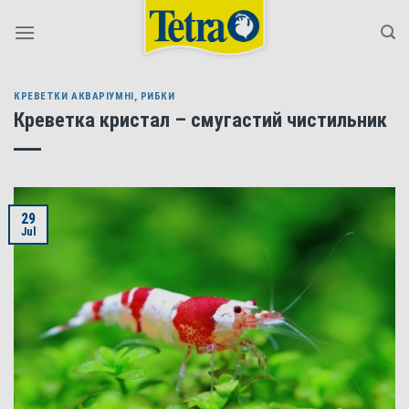
Skip
to
content
КРЕВЕТКИ АКВАРІУМНІ
,
РИБКИ
Креветка кристал – смугастий чистильник
29
Jul