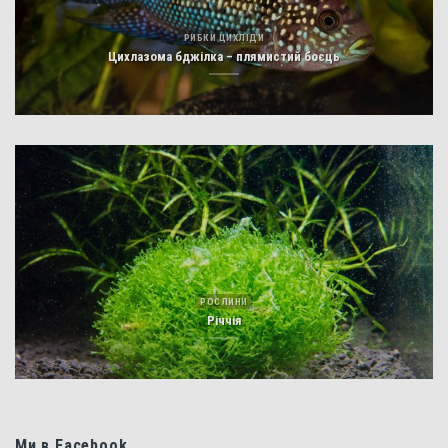
РИБКИ ЦИХЛІДИ
Цихлазома бджілка – плямистий боєць
РОСЛИНИ
Річчія
Ми в Facebook