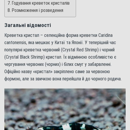
Годування креветок кристалів
Розмноження і розведення
Загальні відомості
Креветка кристал – селекційна форма креветки Caridina
cantonensis, яка мешкає у Китаї та Японії. У теперішній час
популярні креветка червоний (Crystal Red Shrimp) і чорний
(Crystal Black Shrimp) кристал. Їх відмінною особливістю є
чергування червоних (чорних) і білих смуг у забарвленні.
Офіційно назву «кристал» закріплено саме за червоною
формою, але за звичкою вона перейшла й до чорного родича.