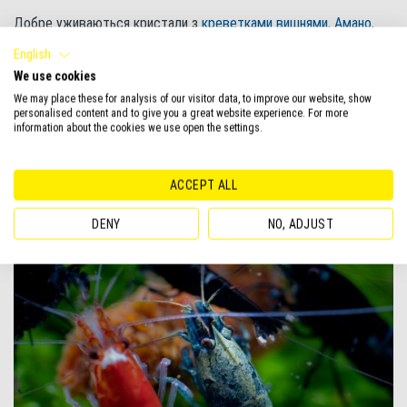
Добре уживаються кристали з
креветками вишнями
,
Амано
,
фільтраторами.
English
Що стосується сумісності з рибками, то вибір краще зупинити
We use cookies
на дрібних миролюбних мешканцях –
гупі
,
даніо
,
неонах
,
We may place these for analysis of our visitor data, to improve our website, show
мікрорасборах
, дрібних
тетрах
і
райдужницях
. Селити
personalised content and to give you a great website experience. For more
information about the cookies we use open the settings.
кристалів з
цихлідами
(навіть спокійними
скаляріями
) не
рекомендується, втрат серед креветок уникнути навряд чи
вдасться.
ACCEPT ALL
DENY
NO, ADJUST