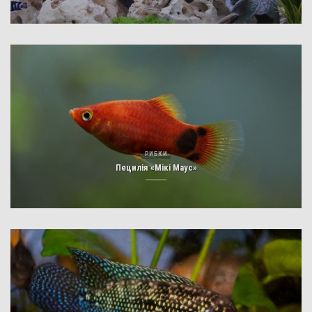
РИБКИ
Пецилія «Мікі Маус»