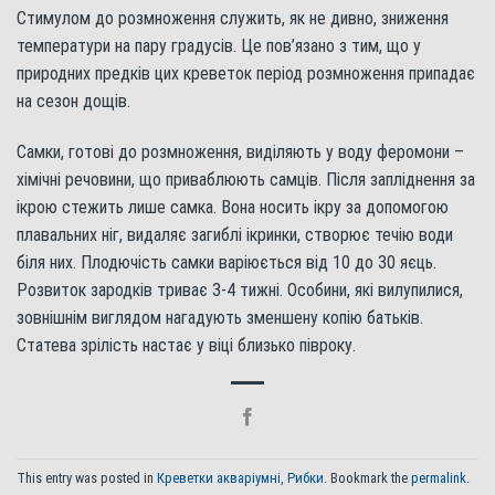
Стимулом до розмноження служить, як не дивно, зниження
температури на пару градусів. Це пов’язано з тим, що у
природних предків цих креветок період розмноження припадає
на сезон дощів.
Самки, готові до розмноження, виділяють у воду феромони –
хімічні речовини, що приваблюють самців. Після запліднення за
ікрою стежить лише самка. Вона носить ікру за допомогою
плавальних ніг, видаляє загиблі ікринки, створює течію води
біля них. Плодючість самки варіюється від 10 до 30 яєць.
Розвиток зародків триває 3-4 тижні. Особини, які вилупилися,
зовнішнім виглядом нагадують зменшену копію батьків.
Статева зрілість настає у віці близько півроку.
This entry was posted in
Креветки акваріумні
,
Рибки
. Bookmark the
permalink
.