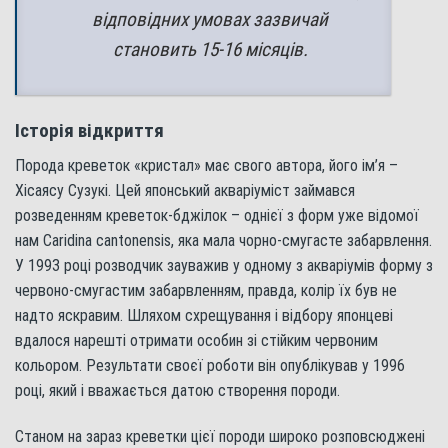
відповідних умовах зазвичай
становить 15-16 місяців.
Історія відкриття
Порода креветок «кристал» має свого автора, його ім’я –
Хісаясу Сузукі. Цей японський акваріуміст займався
розведенням креветок-бджілок – однієї з форм уже відомої
нам Caridina cantonensis, яка мала чорно-смугасте забарвлення.
У 1993 році розводчик зауважив у одному з акваріумів форму з
червоно-смугастим забарвленням, правда, колір їх був не
надто яскравим. Шляхом схрещування і відбору японцеві
вдалося нарешті отримати особин зі стійким червоним
кольором. Результати своєї роботи він опублікував у 1996
році, який і вважається датою створення породи.
Станом на зараз креветки цієї породи широко розповсюджені