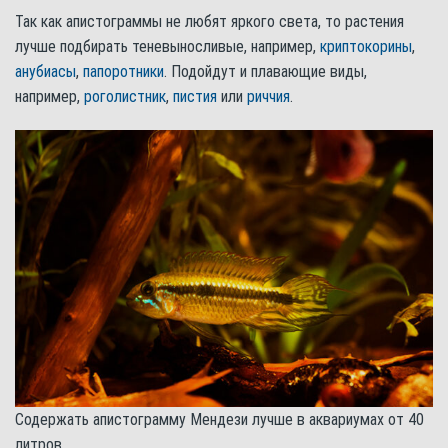
Так как апистограммы не любят яркого света, то растения
лучше подбирать теневыносливые, например,
криптокорины
,
анубиасы
,
папоротники
. Подойдут и плавающие виды,
например,
роголистник
,
пистия
или
риччия
.
Содержать апистограмму Мендези лучше в аквариумах от 40
литров