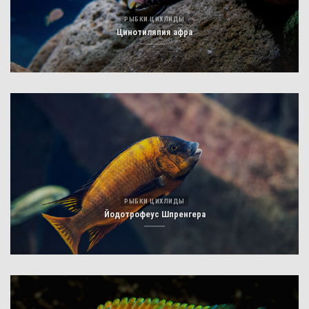
РЫБКИ ЦИХЛИДЫ
Цинотиляпия афра
РЫБКИ ЦИХЛИДЫ
Йодотрофеус Шпренгера