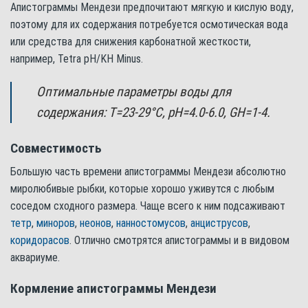
Апистограммы Мендези предпочитают мягкую и кислую воду,
поэтому для их содержания потребуется осмотическая вода
или средства для снижения карбонатной жесткости,
например, Tetra pH/KH Minus.
Оптимальные параметры воды для
содержания: Т=23-29°С, pH=4.0-6.0, GH=1-4.
Совместимость
Большую часть времени апистограммы Мендези абсолютно
миролюбивые рыбки, которые хорошо уживутся с любым
соседом сходного размера. Чаще всего к ним подсаживают
тетр
,
миноров
,
неонов
,
нанностомусов
,
анциструсов
,
коридорасов
. Отлично смотрятся апистограммы и в видовом
аквариуме.
Кормление апистограммы Мендези