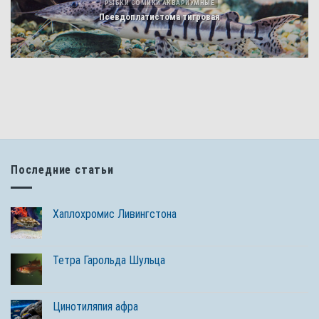
РЫБКИ СОМИКИ АКВАРИУМНЫЕ
Псевдоплатистома тигровая
Последние статьи
Хаплохромис Ливингстона
Тетра Гарольда Шульца
Цинотиляпия афра