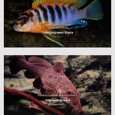
РЫБКИ ЦИХЛИДЫ
Лабидохромис Хонги
РЫБКИ СОМИКИ АКВАРИУМНЫЕ
Сом жирафовый