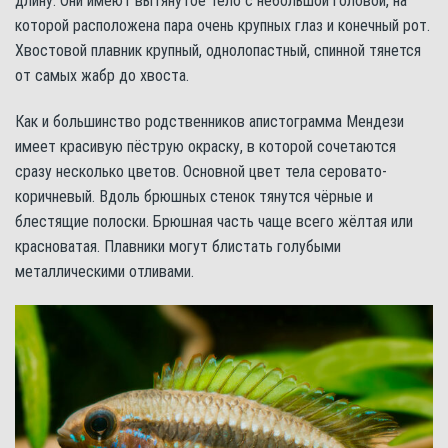
длину. Они имеют вытянутое тело с небольшой головой, на
которой расположена пара очень крупных глаз и конечный рот.
Хвостовой плавник крупный, однолопастный, спинной тянется
от самых жабр до хвоста.
Как и большинство родственников апистограмма Мендези
имеет красивую пёструю окраску, в которой сочетаются
сразу несколько цветов. Основной цвет тела серовато-
коричневый. Вдоль брюшных стенок тянутся чёрные и
блестящие полоски. Брюшная часть чаще всего жёлтая или
красноватая. Плавники могут блистать голубыми
металлическими отливами.