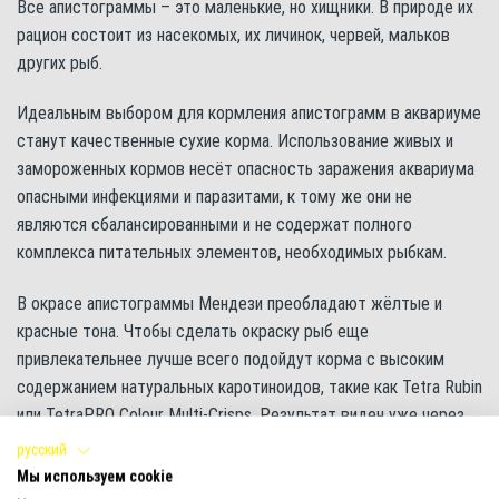
Все апистограммы – это маленькие, но хищники. В природе их
рацион состоит из насекомых, их личинок, червей, мальков
других рыб.
Идеальным выбором для кормления апистограмм в аквариуме
станут качественные сухие корма. Использование живых и
замороженных кормов несёт опасность заражения аквариума
опасными инфекциями и паразитами, к тому же они не
являются сбалансированными и не содержат полного
комплекса питательных элементов, необходимых рыбкам.
В окрасе апистограммы Мендези преобладают жёлтые и
красные тона. Чтобы сделать окраску рыб еще
привлекательнее лучше всего подойдут корма с высоким
содержанием натуральных каротиноидов, такие как Tetra Rubin
или TetraPRO Colour Multi-Crisps. Результат виден уже через
несколько недель регулярного кормления.
русский
Мы используем cookie