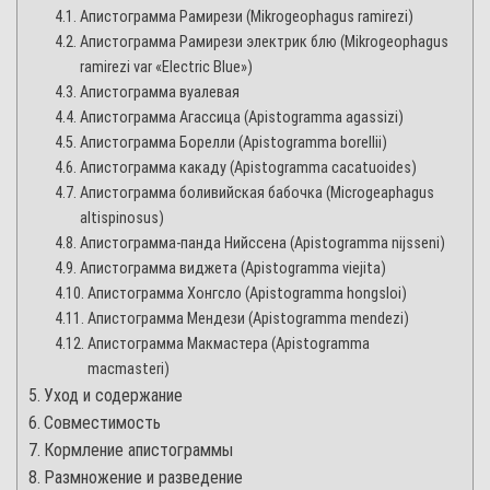
Апистограмма Рамирези (Mikrogeophagus ramirezi)
Апистограмма Рамирези электрик блю (Mikrogeophagus
ramirezi var «Electric Blue»)
Апистограмма вуалевая
Апистограмма Агассица (Apistogramma agassizi)
Апистограмма Борелли (Apistogramma borellii)
Апистограмма какаду (Apistogramma cacatuoides)
Апистограмма боливийская бабочка (Microgeaphagus
altispinosus)
Апистограмма-панда Нийссена (Apistogramma nijsseni)
Апистограмма виджета (Apistogramma viejita)
Апистограмма Хонгсло (Apistogramma hongsloi)
Апистограмма Мендези (Apistogramma mendezi)
Апистограмма Макмастера (Apistogramma
macmasteri)
Уход и содержание
Совместимость
Кормление апистограммы
Размножение и разведение