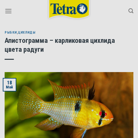
Skip
to
content
РЫБКИ
,
ЦИХЛИДЫ
Апистограмма – карликовая цихлида
цвета радуги
18
Май