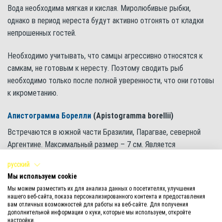
Вода необходима мягкая и кислая. Миролюбивые рыбки,
однако в период нереста будут активно отгонять от кладки
непрошенных гостей.
Необходимо учитывать, что самцы агрессивно относятся к
самкам, не готовым к нересту. Поэтому сводить рыб
необходимо только после полной уверенности, что они готовы
к икрометанию.
Апистограмма Борелли
(Apistogramma borellii)
Встречаются в южной части Бразилии, Парагвае, северной
Аргентине. Максимальный размер – 7 см. Является
полихромным видом, то есть окраска рыбок зависит от
русский
региона проживания. Обычно преобладают голубые и желтые
Мы используем cookie
тона с бирюзовыми пятнами на голове. Основания лучей
Мы можем разместить их для анализа данных о посетителях, улучшения
плавников обычно голубые, а сами плавники желтые. Во время
нашего веб-сайта, показа персонализированного контента и предоставления
вам отличных возможностей для работы на веб-сайте. Для получения
нереста окраска самцов и самок становится почти
дополнительной информации о куки, которые мы используем, откройте
одинаковой, отличаясь только интенсивностью.
настройки.