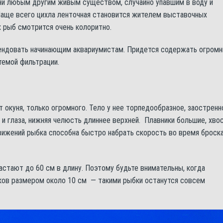
 ни любым другим живым существом, случайно упавшим в воду и
Чаще всего цихла ленточная становится жителем выставочных
х рыб смотрится очень колоритно.
мендовать начинающим аквариумистам. Придется содержать огром
темой фильтрации.
 окуня, только огромного. Тело у нее торпедообразное, заостренн
к и глаза, нижняя челюсть длиннее верхней. Плавники большие, хво
ижений рыбка способна быстро набрать скорость во время броск
стают до 60 см в длину. Поэтому будьте внимательны, когда
ьков размером около 10 см — такими рыбки останутся совсем