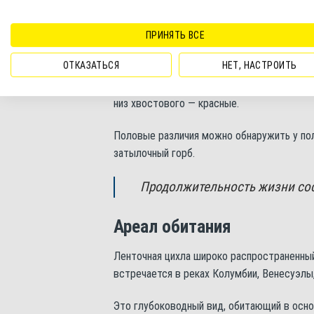
Цихла ленточная. Внешний вид
ПРИНЯТЬ ВСЕ
Основной окрас тела привлекательный. Бр
ОТКАЗАТЬСЯ
НЕТ, НАСТРОИТЬ
чёрной. Три широкие чёрные полоски пере
хаотично разбросаны по бокам. Спинной пл
низ хвостового — красные.
Половые различия можно обнаружить у пол
затылочный горб.
Продолжительность жизни сос
Ареал обитания
Ленточная цихла широко распространенны
встречается в реках Колумбии, Венесуэлы,
Это глубоководный вид, обитающий в основ