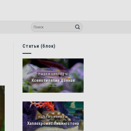
Статьи (блок)
РЫБКИ ЦИХЛИДЫ
Ксенотиляпия донная
РЫБКИ ЦИХЛИДЫ
Хаплохромис Ливингстона