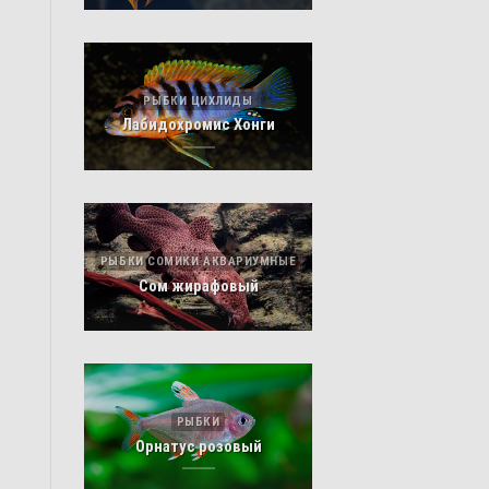
РЫБКИ ЦИХЛИДЫ
Лабидохромис Хонги
РЫБКИ СОМИКИ АКВАРИУМНЫЕ
Сом жирафовый
РЫБКИ
Орнатус розовый