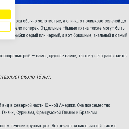
юшко и бока обычно золотистые, а спинка от оливково-зеленой до
секают тело поперёк. Отдельные тёмные пятна также могут быть
авник у рыбки серый или черный, а вот брюшные, анальный и самый
овозрелых рыб — самец крупнее самки, также у него развивается
тавляет около 15 лет.
й вид в северной части Южной Америки. Она повсеместно
 Гайаны, Суринама, Французской Гвианы и Бразилии.
ном течении крупных рек. Встречаются как в чистой, так и в