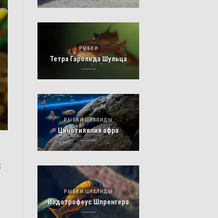
РЫБКИ
Тетра Гарольда Шульца
РЫБКИ ЦИХЛИДЫ
Цинотиляпия афра
х
ь
РЫБКИ ЦИХЛИДЫ
Йодотрофеус Шпренгера