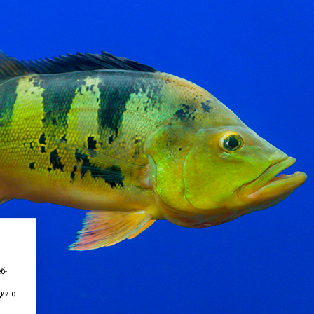
б-
ии о