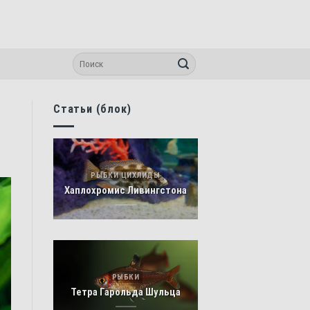
Статьи (блок)
РЫБКИ ЦИХЛИДЫ
Хаплохромис Ливингстона
РЫБКИ
Тетра Гарольда Шульца