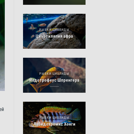
РЫБКИ ЦИХЛИДЫ
Цинотиляпия афра
РЫБКИ ЦИХЛИДЫ
Йодотрофеус Шпренгера
ей
РЫБКИ ЦИХЛИДЫ
Лабидохромис Хонги