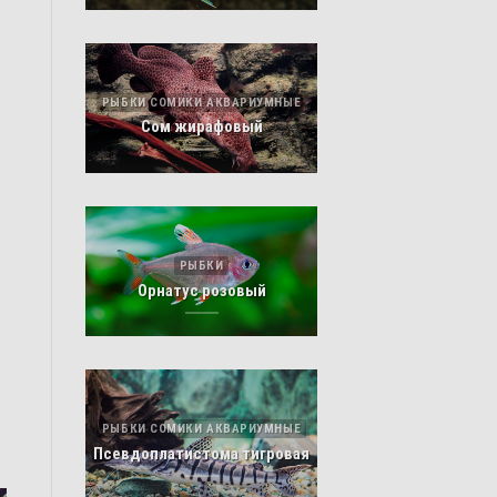
РЫБКИ СОМИКИ АКВАРИУМНЫЕ
Сом жирафовый
РЫБКИ
Орнатус розовый
РЫБКИ СОМИКИ АКВАРИУМНЫЕ
Псевдоплатистома тигровая