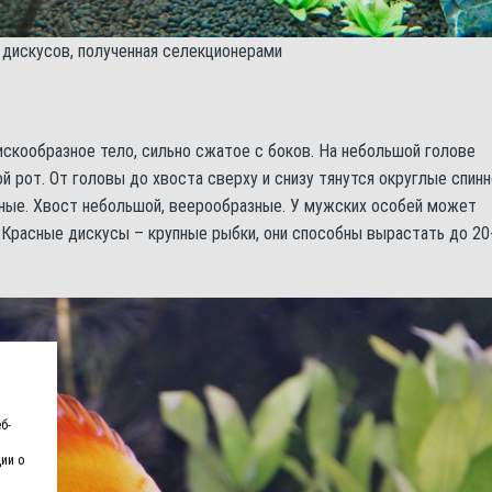
 дискусов, полученная селекционерами
искообразное тело, сильно сжатое с боков. На небольшой голове
й рот. От головы до хвоста сверху и снизу тянутся округлые спинн
нные. Хвост небольшой, веерообразные. У мужских особей может
Красные дискусы – крупные рыбки, они способны вырастать до 20
б-
ии о