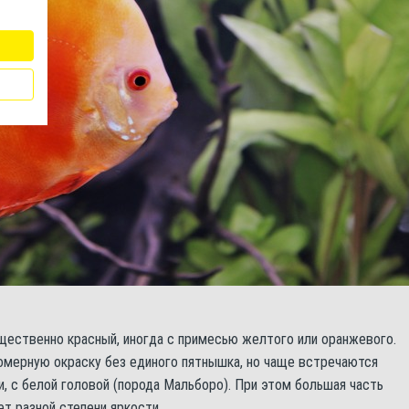
ущественно красный, иногда с примесью желтого или оранжевого.
мерную окраску без единого пятнышка, но чаще встречаются
, с белой головой (порода Мальборо). При этом большая часть
т разной степени яркости.