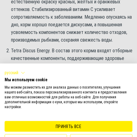
естественную окраску красных, жёлтых и оранжевых
оттенков. Стабилизированный витамин С усиливает
сопротивляемость к заболеваниям. Медленно опускаясь на
дно, корм хорошо поедается дискусами, а повышенная
усвояемость компонентов снижает количество отходов,
производимых рыбками, сохраняя свежесть воды.
Tetra Discus Energy. В состав этого корма входят отборные
качественные компоненты, поддерживающие здоровье
рыб. Гранулы обогащены L-карнитином, который
русский
способствует лучшему усвоению липидов, и рыбки
Мы используем cookie
получают дополнительный запас энергии. Особенно полезен
Мы можем разместить их для анализа данных о посетителях, улучшения
корм будет во время или после стрессовых ситуаций
нашего веб-сайта, показа персонализированного контента и предоставления
(болезни, смена воды, выставки, нерест).
вам отличных возможностей для работы на веб-сайте. Для получения
дополнительной информации о куки, которые мы используем, откройте
Tetra Discus Colour — небольшие тонущие гранулы с
настройки.
эффективными усилителями цвета. Регулярное кормление
сделает ваших рыбок еще ярче.
ПРИНЯТЬ ВСЕ
Tetra Discus Pro — мульти-чипсы, изготавливаемые по