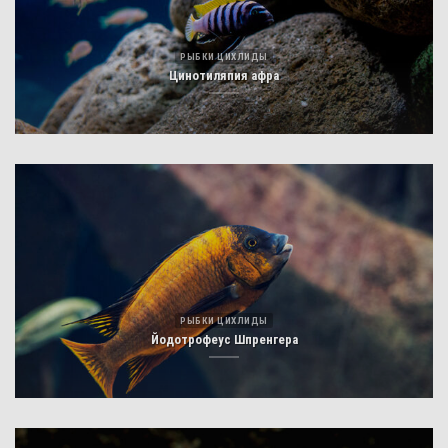
РЫБКИ ЦИХЛИДЫ
Цинотиляпия афра
РЫБКИ ЦИХЛИДЫ
Йодотрофеус Шпренгера