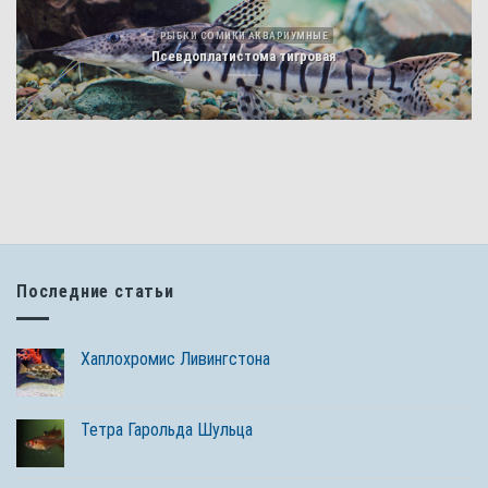
РЫБКИ СОМИКИ АКВАРИУМНЫЕ
Псевдоплатистома тигровая
Последние статьи
Хаплохромис Ливингстона
Тетра Гарольда Шульца