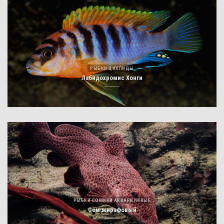
РЫБКИ ЦИХЛИДЫ
Лабидохромис Хонги
РЫБКИ СОМИКИ АКВАРИУМНЫЕ
Сом жирафовый