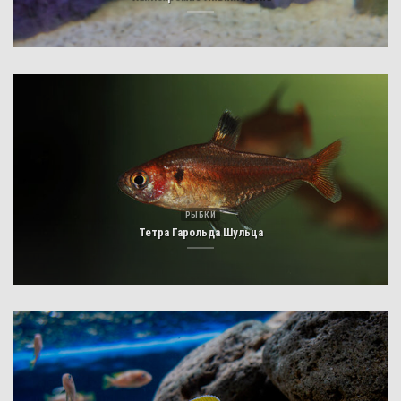
РЫБКИ
Тетра Гарольда Шульца