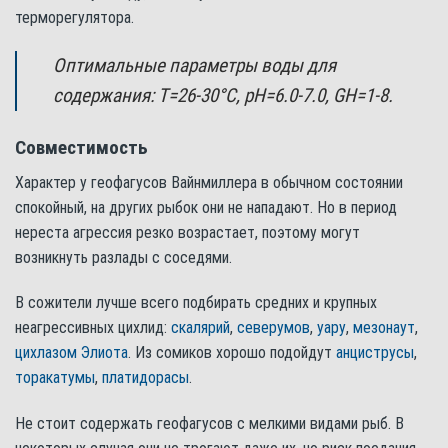
терморегулятора.
Оптимальные параметры воды для
содержания: Т=26-30°С, pH=6.0-7.0, GH=1-8.
Совместимость
Характер у геофагусов Вайнмиллера в обычном состоянии
спокойный, на других рыбок они не нападают. Но в период
нереста агрессия резко возрастает, поэтому могут
возникнуть разлады с соседями.
В сожители лучше всего подбирать средних и крупных
неагрессивных цихлид:
скалярий
,
северумов
,
уару
,
мезонаут
,
цихлазом Элиота
. Из сомиков хорошо подойдут
анциструсы
,
торакатумы
,
платидорасы
.
Не стоит содержать геофагусов с мелкими видами рыб. В