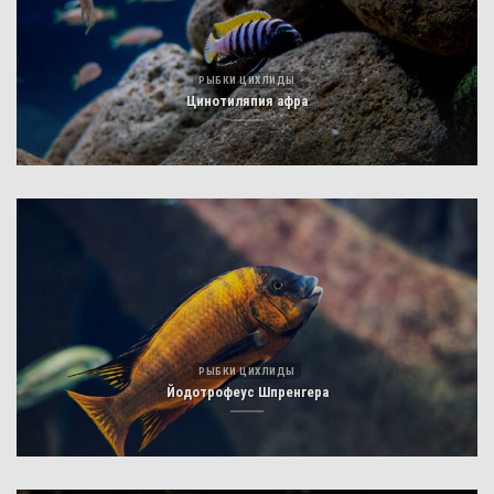
РЫБКИ ЦИХЛИДЫ
Цинотиляпия афра
РЫБКИ ЦИХЛИДЫ
Йодотрофеус Шпренгера