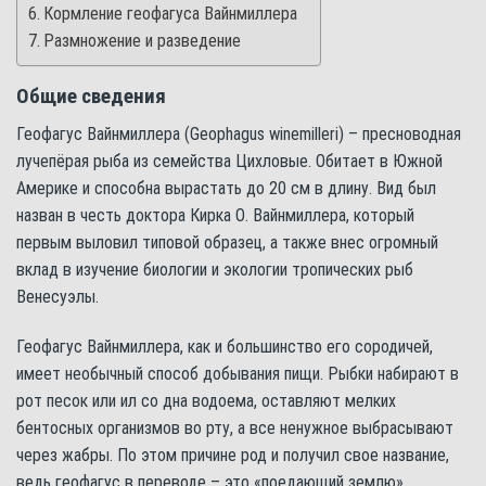
Кормление геофагуса Вайнмиллера
Размножение и разведение
Общие сведения
Геофагус Вайнмиллера (Geophagus winemilleri) – пресноводная
лучепёрая рыба из семейства Цихловые. Обитает в Южной
Америке и способна вырастать до 20 см в длину. Вид был
назван в честь доктора Кирка О. Вайнмиллера, который
первым выловил типовой образец, а также внес огромный
вклад в изучение биологии и экологии тропических рыб
Венесуэлы.
Геофагус Вайнмиллера, как и большинство его сородичей,
имеет необычный способ добывания пищи. Рыбки набирают в
рот песок или ил со дна водоема, оставляют мелких
бентосных организмов во рту, а все ненужное выбрасывают
через жабры. По этом причине род и получил свое название,
ведь геофагус в переводе – это «поедающий землю».