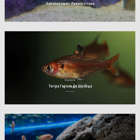
Хаплохромис Ливингстона
РЫБКИ
Тетра Гарольда Шульца