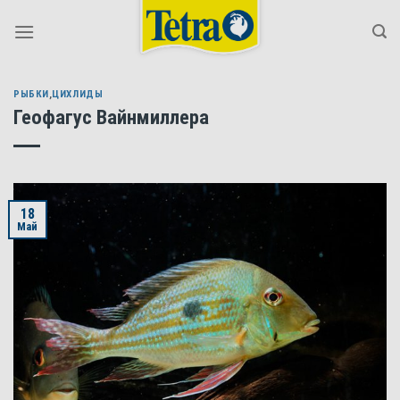
Skip
to
content
РЫБКИ
,
ЦИХЛИДЫ
Геофагус Вайнмиллера
18
Май