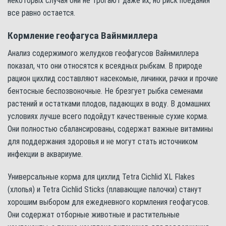
некоторых случая они не трогают даже их, но риск поедания
все равно остается.
Кормление геофагуса Вайнмиллера
Анализ содержимого желудков геофагусов Вайнмиллера
показал, что они относятся к всеядных рыбкам. В природе
рацион цихлид составляют насекомые, личинки, рачки и прочие
бентосные беспозвоночные. Не брезгует рыбка семенами
растений и остатками плодов, падающих в воду. В домашних
условиях лучше всего подойдут качественные сухие корма.
Они полностью сбалансированы, содержат важные витамины
для поддержания здоровья и не могут стать источником
инфекции в аквариуме.
Универсальные корма для цихлид Tetra Cichlid XL Flakes
(хлопья) и Tetra Cichlid Sticks (плавающие палочки) станут
хорошим выбором для ежедневного кормления геофагусов.
Они содержат отборные животные и растительные