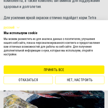
компоненты, а также комплекс витаминов для поддержания
здоровья и долголетия.
Для усиления яркой окраски отлично подойдет корм Tetra
Cichlid Colour Pellets с натуральными каротиноидами.
русский
Мы используем cookie
Кормить рыбок лучше понемногу, но часто – три-четыре раза
Мы можем разместить их для анализа данных о посетителях, улучшения
в день.
нашего веб-сайта, показа персонализированного контента и предоставления
вам отличных возможностей для работы на веб-сайте. Для получения
дополнительной информации о куки, которые мы используем, откройте
настройки.
ПРИНЯТЬ ВСЕ
ОТКАЗАТЬСЯ
НЕТ, НАСТРОИТЬ