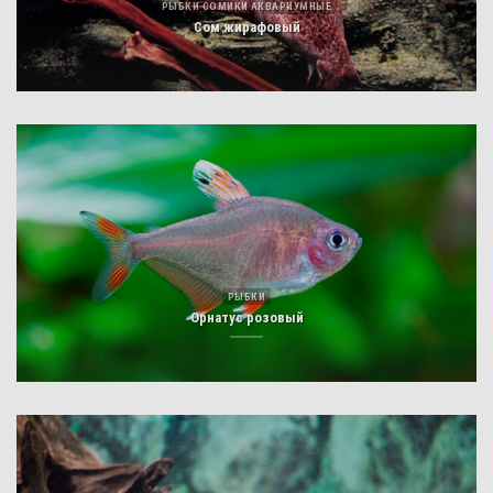
РЫБКИ СОМИКИ АКВАРИУМНЫЕ
Сом жирафовый
РЫБКИ
Орнатус розовый