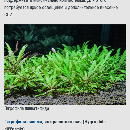
поддерживать максимально компактными. Для этого
потребуется яркое освещение и дополнительное внесение
СО2.
Гигрофила пиннатифида
Гигрофила синема
, или разнолистная (Hygrophila
difformis)