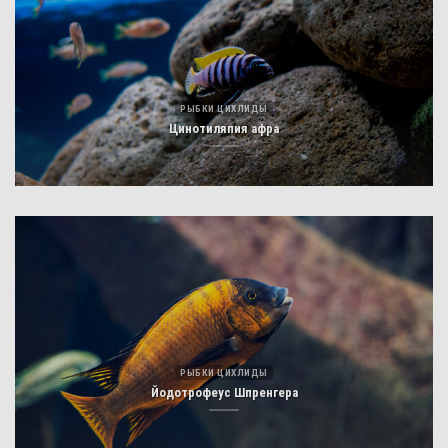
РЫБКИ ЦИХЛИДЫ
Цинотиляпия афра
РЫБКИ ЦИХЛИДЫ
Йодотрофеус Шпренгера