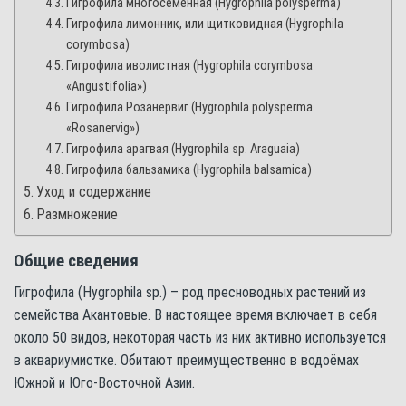
Гигрофила многосеменная (Hygrophila polysperma)
Гигрофила лимонник, или щитковидная (Hygrophila
corymbosa)
Гигрофила иволистная (Hygrophila corymbosa
«Angustifolia»)
Гигрофила Розанервиг (Hygrophila polysperma
«Rosanervig»)
Гигрофила арагвая (Hygrophila sp. Araguaia)
Гигрофила бальзамика (Hygrophila balsamica)
Уход и содержание
Размножение
Общие сведения
Гигрофила (Hygrophila sp.) – род пресноводных растений из
семейства Акантовые. В настоящее время включает в себя
около 50 видов, некоторая часть из них активно используется
в аквариумистке. Обитают преимущественно в водоёмах
Южной и Юго-Восточной Азии.