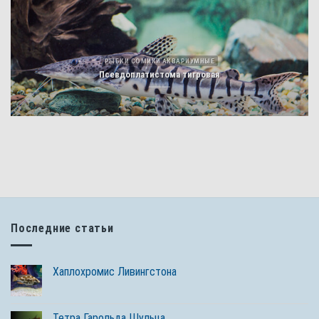
РЫБКИ СОМИКИ АКВАРИУМНЫЕ
Псевдоплатистома тигровая
Последние статьи
Хаплохромис Ливингстона
Тетра Гарольда Шульца