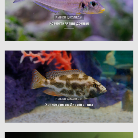
РЫБКИ ЦИХЛИДЫ
Ксенотиляпия донная
РЫБКИ ЦИХЛИДЫ
Хаплохромис Ливингстона