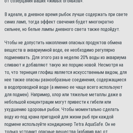
от созерцания ваших «живых огоньков».
В идеале, в дневное время рыбок лучше содержать при свете
синих ламп, тогда эффект свечения будет многократно
сильнее, но белые лампы дневного света также подойдут.
Чтобы не допустить накопления опасных продуктов обмена
веществ в аквариумной воде, ее необходимо регулярно
подменивать. Для этого раз в неделю 20% воды из аквариума
сливают и добавляют такую же порцию новой. Несмотря на
то, что тернеция глофиш является искусственным видом, для
нее также опасны разнообразные соединения, содержащиеся
в водопроводной воде (а именно ее чаще всего используют
для подмен). Например, хлор или тяжелые металлы даже в
небольшой концентрации могут привести к гибели или
ухудшению здоровья рыбок. Чтобы моментально сделать
воду из-под крана пригодной для жизни рыб при каждой
подмене используйте кондиционер Tetra AquaSafe. Он не
только устранит опасные вещества (избавив вас от