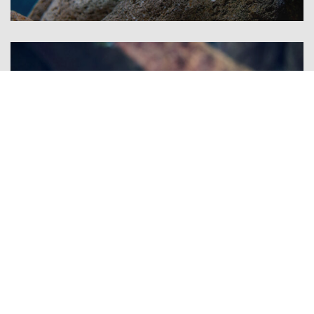
РЫБКИ ЦИХЛИДЫ
Йодотрофеус Шпренгера