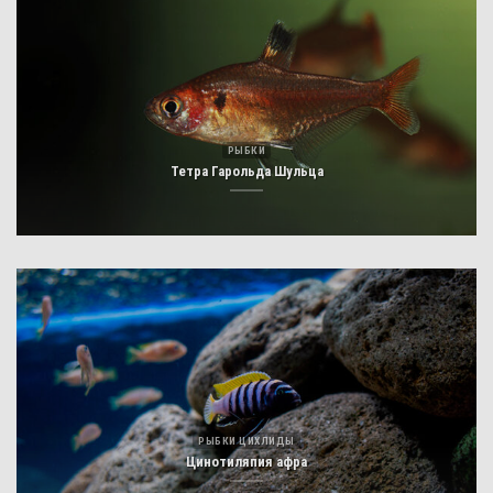
РЫБКИ
Тетра Гарольда Шульца
РЫБКИ ЦИХЛИДЫ
Цинотиляпия афра