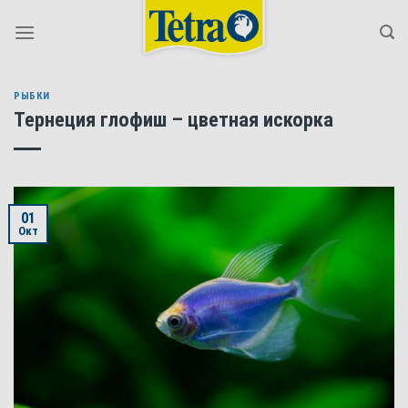
Skip
to
content
РЫБКИ
Тернеция глофиш – цветная искорка
01
Окт