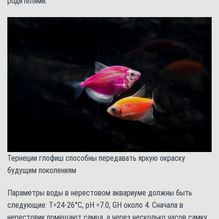
родителями.
Тернеции глофиш способны передавать яркую окраску
будущим поколениям
Параметры воды в нерестовом аквариуме должны быть
следующие: Т=24-26°С, pH =7.0, GH около 4. Сначала в
нерестовик помещают самца, а через несколько часов самку.