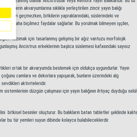
ok ün kazanmış olanlar Ancistruslar veya Remora Yayın Balıklarıdır. Bu su
varistlerin akvaryumlarına sıklıkla yerleştirilen zincir yayın balığı
kle 15 cm’yi geçmezken, bitkilerin yapraklarındaki, süslerindeki ve
iyerek paha biçilmez faydalar sağlarlar. Bu yorulmak bilmeyen işçiler,
ırlar.
lgleri kazımak için tasarlanmış gelişmiş bir ağız vantuzu morfolojik
 olgunlaşmış Ancistrus erkeklerinin başlıca süslemesi kafasındaki sayısız
ttikleri ortak bir akvaryumda beslemek için oldukça uygundurlar. Yayın
nın çoğunu camlara ve dekorlara yapışarak, bunların üzerindeki alg
 sevdikleri aktiviteleridir.
m sistemlerinin düzgün çalışması için yayın balığının ihtiyaç duyduğu selü
ni bitkisel besinler oluşturur. Bu balıkların batan tabletler şeklinde kalite
klar bu tür yemleri suyun dibinde kolayca bulabileceklerdir.