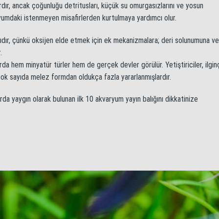
ardır, ancak çoğunluğu detritusları, küçük su omurgasızlarını ve yosun
ryumdaki istenmeyen misafirlerden kurtulmaya yardımcı olur.
lıdır, çünkü oksijen elde etmek için ek mekanizmalara; deri solunumuna v
.
arda hem minyatür türler hem de gerçek devler görülür. Yetiştiriciler, ilgin
 çok sayıda melez formdan oldukça fazla yararlanmışlardır.
da yaygın olarak bulunan ilk 10 akvaryum yayın balığını dikkatinize