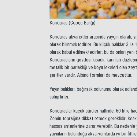
Koridaras (Çöpçü Balığı)
Koridaras akvaristler arasında yaygın olarak, 
olarak bilinmektedirler. Bu küçük balıklar 3 ila 
olarak kabul edilmektedirler; bu da onları yeni
Koridarasların gövdesi kısadır, karınları düzleşmiş
metalik bir parlaklığı ve koyu lekeleri olan zey
şeritler vardır. Albino formları da mevcuttur.
Yayın balıkları, bağırsak solunumu olarak adlan
sahiptirler.
Koridaraslar küçük sürüler hallinde, 60 litre h
Zemin toprağına dikkat etmek gereklidir; keskin
hassas antenlerine zarar verebilir. Bu nedenle y
yayınların bulunduğu akvaryumlarda iyi bir filtr