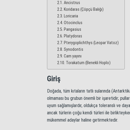
Ancistrus
Koridaras (Çöpçü Balığı)
Loricaria
Otocinclus
Pangasius
Platydoras
Pterygoplichthys (Leopar Vatoz)
Synodontis
Cam yayını
Torakatum (Benekli Hoplo)
Giriş
Doğada, tüm kıtaların tatlı sularında (Antarktika
olmaması bu grubun önemli bir işaretidir; pulları
uyum sağlamışlardır, oldukça toleranslı ve dayanık
ancak türlerin çoğu kendi türleri ile birlikteyk
mükemmel adaylar haline getirmektedir.