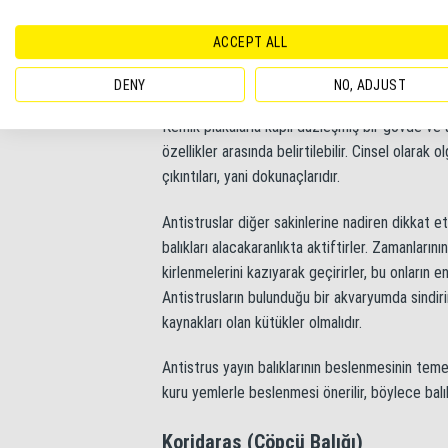
Akvaryum yayın balıkları arasında belki de en ç
sakinleri, hem yeni başlayan hem de deneyimli ak
ACCEPT ALL
familyasına aittir. Balıkların büyüklüğü genelli
akvaryumun camlarındaki yosun kirlenmelerini y
DENY
NO, ADJUST
temizlikçi rolünde mükemmel bir iş çıkarmaktad
Kemik plakalarla kaplı düzleşmiş bir gövde ve a
özellikler arasında belirtilebilir. Cinsel olarak
çıkıntıları, yani dokunaçlarıdır.
Antistruslar diğer sakinlerine nadiren dikkat e
balıkları alacakaranlıkta aktiftirler. Zamanları
kirlenmelerini kazıyarak geçirirler, bu onların en
Antistrusların bulunduğu bir akvaryumda sindiri
kaynakları olan kütükler olmalıdır.
Antistrus yayın balıklarının beslenmesinin temeli
kuru yemlerle beslenmesi önerilir, böylece balı
Koridaras (Çöpçü Balığı)