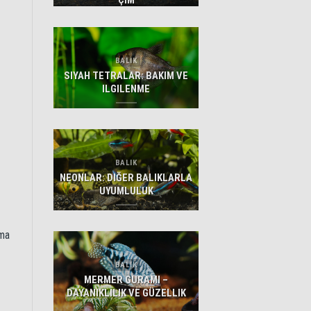
ÇIM
BALIK
SIYAH TETRALAR: BAKIM VE
ILGILENME
BALIK
NEONLAR: DIĞER BALIKLARLA
UYUMLULUK
ama
BALIK
MERMER GURAMI –
DAYANIKLILIK VE GÜZELLIK