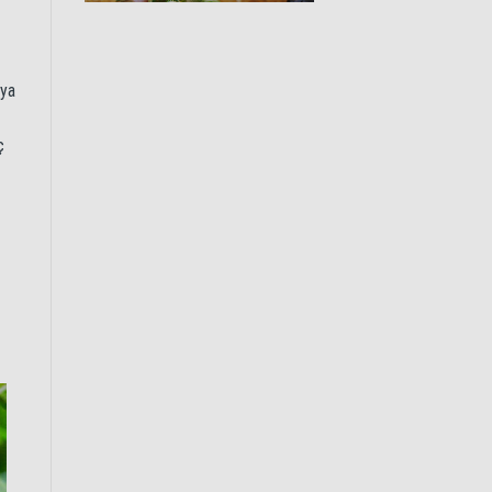
eya
ç