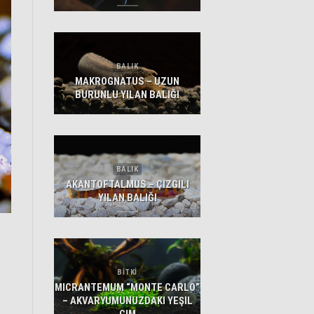
BALIK
MAKROGNATUS – UZUN
BURUNLU YILAN BALIĞI
BALIK
AKANTOFTALMUS – ÇIZGILI
YILAN BALIĞI
BİTKİ
MICRANTEMUM “MONTE CARLO”
– AKVARYUMUNUZDAKI YEŞIL