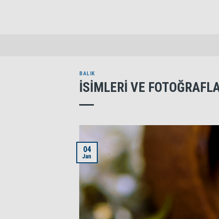
Skip
to
content
BALIK
İSİMLERİ VE FOTOĞRAFLAR
04
Jan