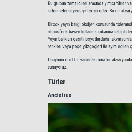
Bu grubun temsilcileri arasında yırtıcı türler v
kirlenmelerini yemeyi tercih eder. Bu da akva
Birçok yayın balığı oksijen konusunda tolerans
atmosferik havayı kullanma imkânına sahiptirler
Yayın balıkları çeşitli boyutlardadır; akvaryuml
renkleri veya peçe yüzgeçleri ile ayırt edilen
Dünyanın dört bir yanındaki amatör akvaryumlar
sunuyoruz.
Türler
Ancistrus