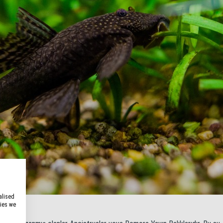
alised
kies we