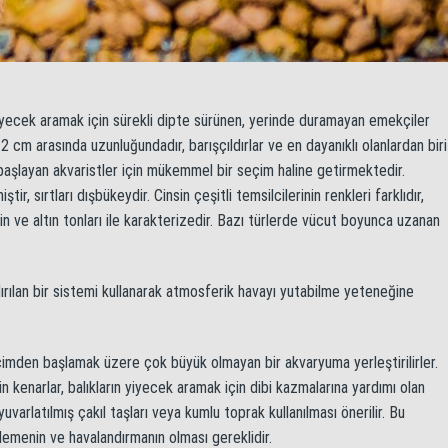
yiyecek aramak için sürekli dipte sürünen, yerinde duramayan emekçiler
12 cm arasında uzunluğundadır, barışçıldırlar ve en dayanıklı olanlardan biri
 başlayan akvaristler için mükemmel bir seçim haline getirmektedir.
tir, sırtları dışbükeydir. Cinsin çeşitli temsilcilerinin renkleri farklıdır,
tin ve altın tonları ile karakterizedir. Bazı türlerde vücut boyunca uzanan
dırılan bir sistemi kullanarak atmosferik havayı yutabilme yeteneğine
acimden başlamak üzere çok büyük olmayan bir akvaryuma yerleştirilirler.
 kenarlar, balıkların yiyecek aramak için dibi kazmalarına yardımı olan
uvarlatılmış çakıl taşları veya kumlu toprak kullanılması önerilir. Bu
elemenin ve havalandırmanın olması gereklidir.