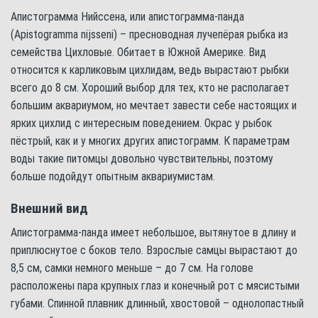
Апистограмма Нийссена, или апистограмма-панда
(Apistogramma nijsseni) – пресноводная лучепёрая рыбка из
семейства Цихловые. Обитает в Южной Америке. Вид
относится к карликовым цихлидам, ведь вырастают рыбки
всего до 8 см. Хороший выбор для тех, кто не располагает
большим аквариумом, но мечтает завести себе настоящих и
ярких цихлид с интересным поведением. Окрас у рыбок
пёстрый, как и у многих других апистограмм. К параметрам
воды такие питомцы довольно чувствительны, поэтому
больше подойдут опытным аквариумистам.
Внешний вид
Апистограмма-панда имеет небольшое, вытянутое в длину и
приплюснутое с боков тело. Взрослые самцы вырастают до
8,5 см, самки немного меньше – до 7 см. На голове
расположены пара крупных глаз и конечный рот с мясистыми
губами. Спинной плавник длинный, хвостовой – однолопастный