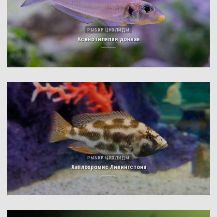
РЫБКИ ЦИХЛИДЫ
Ксенотиляпия донная
РЫБКИ ЦИХЛИДЫ
Хаплохромис Ливингстона