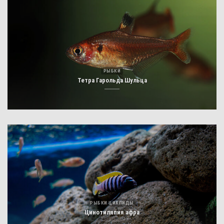
РЫБКИ
Тетра Гарольда Шульца
РЫБКИ ЦИХЛИДЫ
Цинотиляпия афра