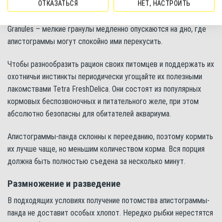
ОТКАЗАТЬСЯ
НЕТ, НАСТРОИТЬ
активными видами, то иногда рыбкам может не хватать
корма. В таком случае можно использовать Tetra Cichlid Mini
Granules – мелкие гранулы медленно опускаются на дно, где
апистограммы могут спокойно ими перекусить.
Чтобы разнообразить рацион своих питомцев и поддержать их
охотничьи инстинкты периодически угощайте их полезными
лакомствами Tetra FreshDelica. Они состоят из популярных
кормовых беспозвоночных и питательного желе, при этом
абсолютно безопасны для обитателей аквариума.
Апистограммы-панда склонны к перееданию, поэтому кормить
их лучше чаще, но меньшим количеством корма. Вся порция
должна быть полностью съедена за несколько минут.
Размножение и разведение
В подходящих условиях получение потомства апистограммы-
панда не доставит особых хлопот. Нередко рыбки нерестятся