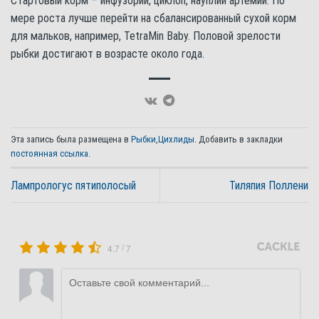
Стартовый корм – инфузории, циклоп, науплии артемии. По
мере роста лучше перейти на сбалансированный сухой корм
для мальков, например, TetraMin Baby. Половой зрелости
рыбки достигают в возрасте около года.
Эта запись была размещена в
Рыбки
,
Цихлиды
. Добавить в закладки
постоянная ссылка
.
Лампрологус пятиполосый
Тиляпия Поллени
/
4.7
7