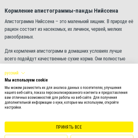
Кормление апистограммы-панды Нийссена
Апистограмма Нийссена – это маленький хищник. В природе её
рацион состоит из насекомых, их личинок, червей, мелких
ракообразных.
Для кормления апистограмм в домашних условиях лучше
всего подойдут качественные сухие корма. Они полностью
сбалансированы, безопасны и удобны в использовании.
русский
Окрас у апистограммы панды очень яркий и пёстрый, в нем
Мы используем cookie
преобладают желтые оттенки. Чтобы сделать цвет рыб еще
Мы можем разместить их для анализа данных о посетителях, улучшения
нашего веб-сайта, показа персонализированного контента и предоставления
привлекательнее понадобятся корма с высоким содержанием
вам отличных возможностей для работы на веб-сайте. Для получения
дополнительной информации о куки, которые мы используем, откройте
натуральных каротиноидов, такие как TetraPRO Colour Multi-
настройки.
Crisps или Tetra Rubin. Результат вы отметите уже через
несколько недель регулярного кормления.
ПРИНЯТЬ ВСЕ
Если апистограммы содержатся в общем аквариуме с более