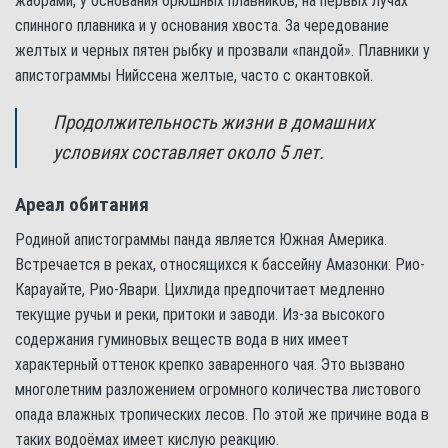
жабрами, у основания брюшных плавников, на первых лучах
спинного плавника и у основания хвоста. За чередование
желтых и черных пятен рыбку и прозвали «пандой». Плавники у
апистограммы Нийссена желтые, часто с окантовкой.
Продолжительность жизни в домашних
условиях составляет около 5 лет.
Ареал обитания
Родиной апистограммы панда является Южная Америка.
Встречается в реках, относящихся к бассейну Амазонки: Рио-
Карауайте, Рио-Явари. Цихлида предпочитает медленно
текущие ручьи и реки, притоки и заводи. Из-за высокого
содержания гуминовых веществ вода в них имеет
характерный оттенок крепко заваренного чая. Это вызвано
многолетним разложением огромного количества листового
опада влажных тропических лесов. По этой же причине вода в
таких водоёмах имеет кислую реакцию.