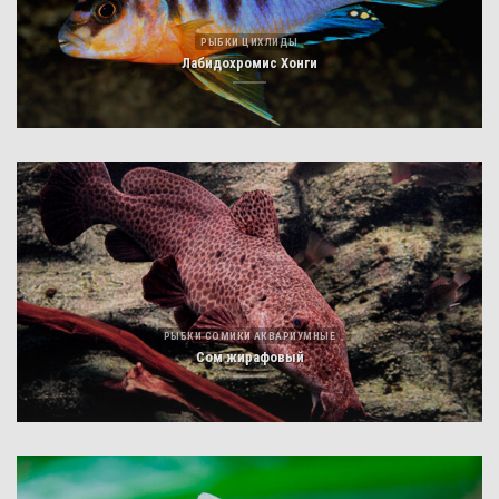
РЫБКИ ЦИХЛИДЫ
Лабидохромис Хонги
РЫБКИ СОМИКИ АКВАРИУМНЫЕ
Сом жирафовый