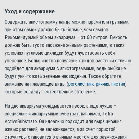
Уход и содержание
Содержать апистограмму панда можно парами или группами,
при этом самок должно быть больше, чем самцов.
Рекомендуемый объем аквариума – от 60 литров. Ёмкость
должна быть густо засажена живыми растениями, в таких
условиях пугливые цихлидки будут чувствовать себя
увереннее. Большинство популярных видов растений отлично
подойдет для аквариума с апистограммами, ведь рыбки не
будут уничтожать зелёные насаждения. Также обратите
внимание на плавающие виды (
роголистник
,
риччия
,
пистия
),
которые создадут естественное затенение.
На дно аквариума укладывается песок, а еще лучше –
специальный аквариумный субстрат, например, Tetra
ActiveSubstrate. Он идеально подходит для выращивания
живых растений, не залёживается, а за счет пористой
структуры становится отличным местом для размножения