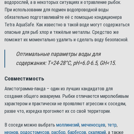
водорослей, а в некоторых ситуациях и отравление рыбок.
При использовании для подмен водопроводной воды
обязательно подготавливайте её с помощью кондиционера
Tetra AquaSafe. Как известно в такой воде могут содержаться
опасные для рыб хлор и тяжёлые металлы. Средство же
поможет их моментально удалить и сделать воду безопасной.
Оптимальные параметры воды для
содержания: Т=24-28°С, pH=6.0-6.5, GH<15.
Совместимость
Апистограмма-панда – один из лучших кандидатов для
создания общего аквариума. Рыбки отличаются миролюбивым
характером и практически не проявляют агрессии к соседям,
разве что, изредка прогоняют их со свой территории.
В соседи можно выбрать
моллинезий
,
меченосцев
,
тетр
,
неонов
,
родостомусов
,
расбор
,
барбусов
,
скалярий
, а также