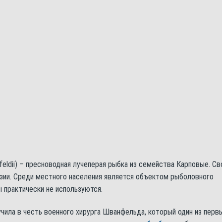
eldii) – пресноводная лучеперая рыбка из семейства Карповые. Св
зии. Среди местного населения является объектом рыболовного
 практически не используются.
учила в честь военного хирурга Шванфельда, который один из перв