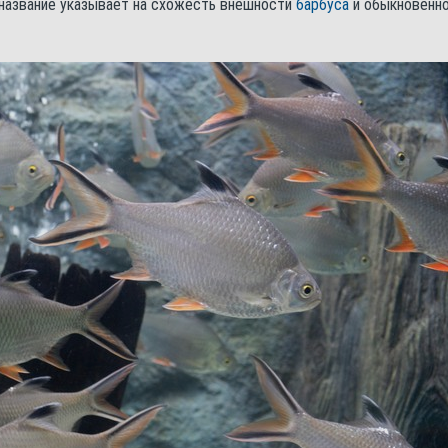
 название указывает на схожесть внешности
барбуса
и обыкновенн