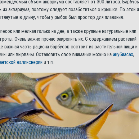
екомендуемый объем аквариума составляет от 300 литров. Барбус
ь из аквариума, поэтому следует позаботиться о крышке. По этой 
тянутые в длину, чтобы у рыбок был простор для плавания.
есок или мелкая галька на дне, а также крупные натуральные или
 гроты. Очень важно прочно закрепить их. С содержанием растений
е важная часть рациона барбусов состоит из растительной пищи и
ны или вырваны. Остановить свое внимание можно на
анубиасах
,
гантской валлиснерии
и т.п.