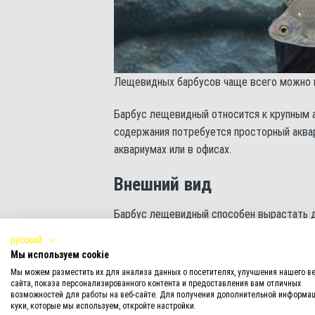
Лещевидных барбусов чаще всего можно в
Барбус лещевидный относится к крупным 
содержания потребуется просторный аквар
аквариумах или в офисах.
Внешний вид
Барбус лещевидный способен вырастать до
высокое, сильно уплощено с боков, практ
русский
обыкновенного леща. Тело окрашено в се
Мы используем cookie
полосками по краям. Правда окрашиваютс
Мы можем разместить их для анализа данных о посетителях, улучшения нашего ве
полученные формы – с золотистой окраск
сайта, показа персонализированного контента и предоставления вам отличных
возможностей для работы на веб-сайте. Для получения дополнительной информац
куки, которые мы используем, откройте настройки.