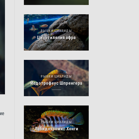
РЫБКИ ЦИХЛИДЫ
Цинотиляпия афра
РЫБКИ ЦИХЛИДЫ
Йодотрофеус Шпренгера
ие
РЫБКИ ЦИХЛИДЫ
Лабидохромис Хонги