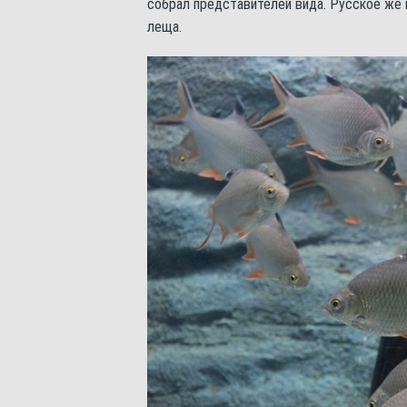
собрал представителей вида. Русское же
леща.