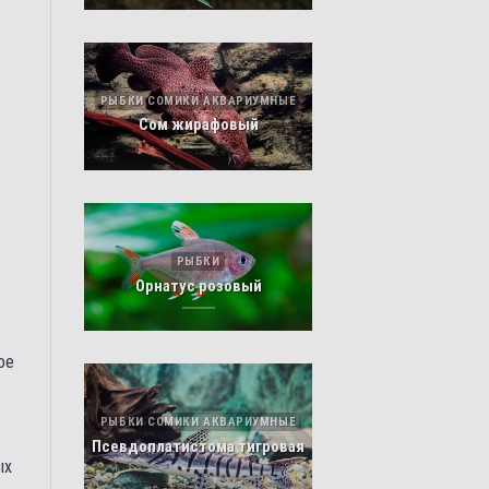
РЫБКИ СОМИКИ АКВАРИУМНЫЕ
Сом жирафовый
РЫБКИ
Орнатус розовый
ое
РЫБКИ СОМИКИ АКВАРИУМНЫЕ
Псевдоплатистома тигровая
ых