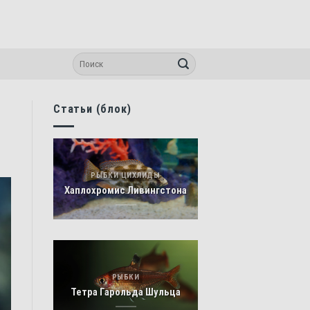
Статьи (блок)
РЫБКИ ЦИХЛИДЫ
Хаплохромис Ливингстона
РЫБКИ
Тетра Гарольда Шульца