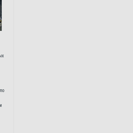
ых
ело
и