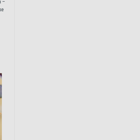
ы –
же