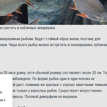
стретить в публичных аквариумах
аквариумным рыбкам. Ведет стайный образ жизни, поэтому для
иум. Чаще всего рыбку можно встретить в океанариумах, публичн
 35 см в длину, хотя обычный размер составляет около 20 см. Т
ически ромбовидное. По форме рыбка один в один похожа на
ребристый цвет, плавники же красные с хорошо заметными темным
я плавники только у взрослых рыбок. Существуют искусственно
б-
ой и альбиносы. Половой диморфизм не выражен.
ии о