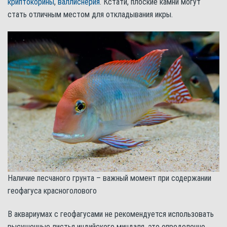
криптокорины
,
валлиснерия
. Кстати, плоские камни могут
стать отличным местом для откладывания икры.
Наличие песчаного грунта – важный момент при содержании
геофагуса красноголового
В аквариумах с геофагусами не рекомендуется использовать
высушенные листья индийского миндаля, это определенно