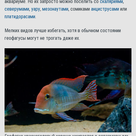
аквариуме. Но их запросто можно поселить со
скаляриями
,
северумами
,
уару
,
мезонаутами
, сомиками
анциструсами
или
платидорасами
.
Мелких видов лучше избегать, хотя в обычном состоянии
геофагусы могут не трогать даже их.