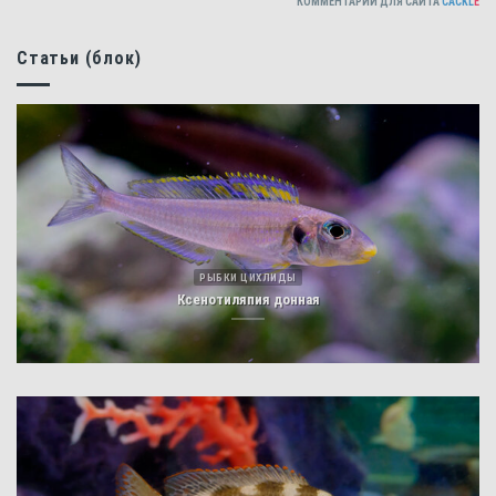
КОММЕНТАРИИ ДЛЯ САЙТА
CACKL
E
Статьи (блок)
РЫБКИ ЦИХЛИДЫ
Ксенотиляпия донная