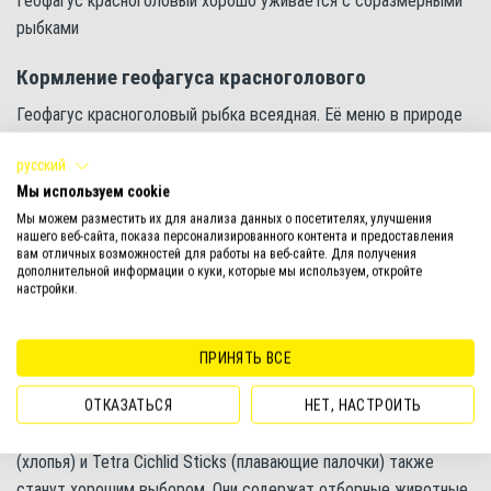
Геофагус красноголовый хорошо уживается с соразмерными
рыбками
Кормление геофагуса красноголового
Геофагус красноголовый рыбка всеядная. Её меню в природе
очень разнообразно: насекомые, личинки, рачки, а также
русский
семена растений и прочий органический детрит. В домашних
Мы используем cookie
условиях лучшим выбором станут качественные сухие корма.
Мы можем разместить их для анализа данных о посетителях, улучшения
Они полностью сбалансированы, содержат важные витамины
нашего веб-сайта, показа персонализированного контента и предоставления
для поддержания здоровья и не могут стать источником
вам отличных возможностей для работы на веб-сайте. Для получения
дополнительной информации о куки, которые мы используем, откройте
инфекции в аквариуме.
настройки.
Для усиления яркой окраски головы и плавников геофагуса
отлично подойдет корм Tetra Cichlid Colour Pellets с
ПРИНЯТЬ ВСЕ
натуральными каротиноидами.
ОТКАЗАТЬСЯ
НЕТ, НАСТРОИТЬ
Универсальные корма для цихлид Tetra Cichlid XL Flakes
(хлопья) и Tetra Cichlid Sticks (плавающие палочки) также
станут хорошим выбором. Они содержат отборные животные