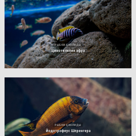
РЫБКИ ЦИХЛИДЫ
Цинотиляпия афра
РЫБКИ ЦИХЛИДЫ
Йодотрофеус Шпренгера