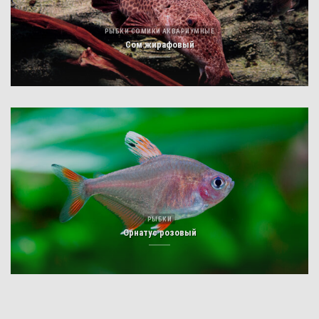
РЫБКИ СОМИКИ АКВАРИУМНЫЕ
Сом жирафовый
РЫБКИ
Орнатус розовый