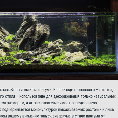
васкейпов является ивагуми. В переводе с японского – это «сад
ого стиля – использование для декорирования только натуральных
ются размером, а их расположение имеет определенную
о подчеркивается монокультурой высаживаемых растений и лишь
аем вашему вниманию запуск аквариума в стиле ивагуми от