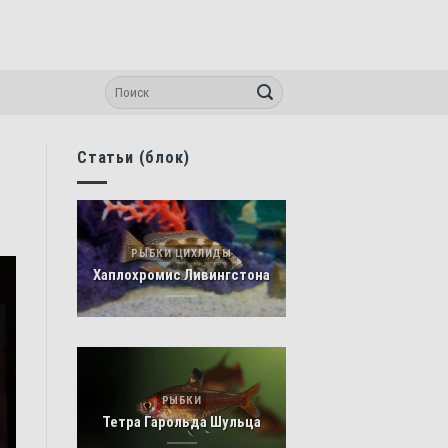
Статьи (блок)
РЫБКИ ЦИХЛИДЫ
Хаплохромис Ливингстона
РЫБКИ
Тетра Гарольда Шульца