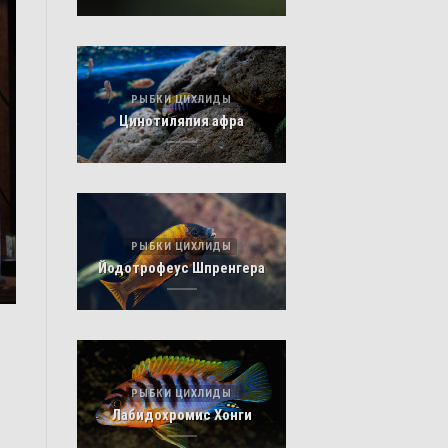
РЫБКИ ЦИХЛИДЫ
Цинотиляпия афра
РЫБКИ ЦИХЛИДЫ
Йодотрофеус Шпренгера
РЫБКИ ЦИХЛИДЫ
Лабидохромис Хонги