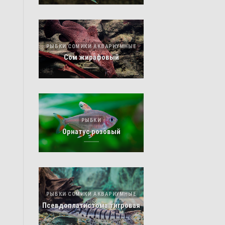
РЫБКИ СОМИКИ АКВАРИУМНЫЕ
Сом жирафовый
РЫБКИ
Орнатус розовый
РЫБКИ СОМИКИ АКВАРИУМНЫЕ
Псевдоплатистома тигровая