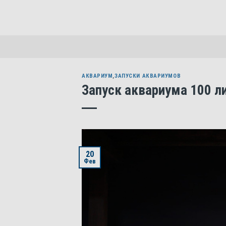
Skip
to
content
АКВАРИУМ
,
ЗАПУСКИ АКВАРИУМОВ
Запуск аквариума 100 ли
20
Фев