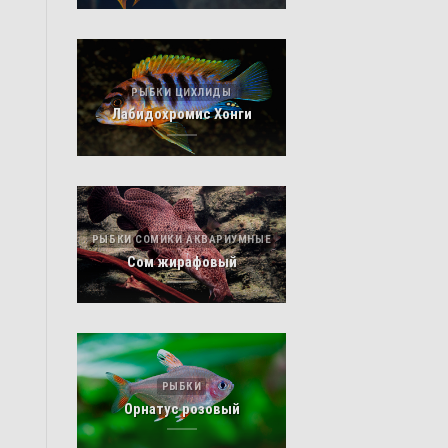
РЫБКИ ЦИХЛИДЫ
Лабидохромис Хонги
РЫБКИ СОМИКИ АКВАРИУМНЫЕ
Сом жирафовый
РЫБКИ
Орнатус розовый