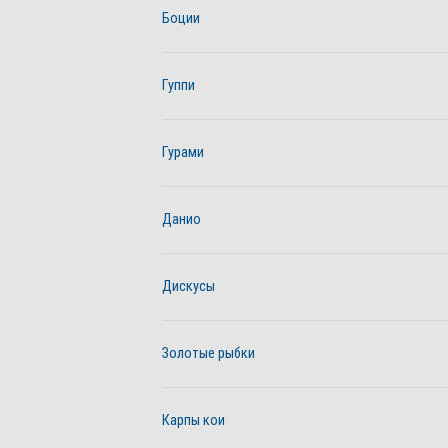
Боции
Гуппи
Гурами
Данио
Дискусы
Золотые рыбки
Карпы кои