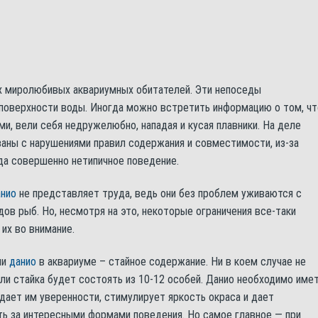
х миролюбивых аквариумных обитателей. Эти непоседы
 поверхности воды. Иногда можно встретить информацию о том, чт
и, вели себя недружелюбно, нападая и кусая плавники. На деле
заны с нарушениями правил содержания и совместимости, из-за
а совершенно нетипичное поведение.
анио
не представляет труда, ведь они без проблем уживаются с
ов рыб. Но, несмотря на это, некоторые ограничения все-таки
их во внимание.
ни
данио
в аквариуме – стайное содержание. Ни в коем случае не
ли стайка будет состоять из 10-12 особей. Данио необходимо име
идает им уверенности, стимулирует яркость окраса и дает
ь за интересными формами поведения. Но самое главное — при