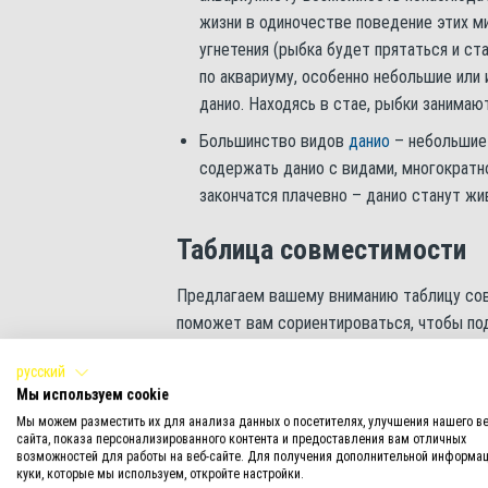
жизни в одиночестве поведение этих м
угнетения (рыбка будет прятаться и ст
по аквариуму, особенно небольшие или
данио. Находясь в стае, рыбки занимаю
Большинство видов
данио
– небольшие 
содержать данио с видами, многократ
закончатся плачевно – данио станут ж
Таблица совместимости
Предлагаем вашему вниманию таблицу с
поможет вам сориентироваться, чтобы под
успешное сожительство зависит не только 
русский
плотности населения и т.п.
Мы используем cookie
Мы можем разместить их для анализа данных о посетителях, улучшения нашего ве
Аквариумный обитатель
сайта, показа персонализированного контента и предоставления вам отличных
возможностей для работы на веб-сайте. Для получения дополнительной информац
куки, которые мы используем, откройте настройки.
Акары