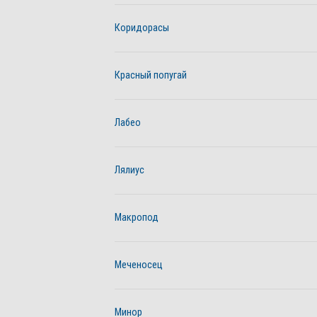
Коридорасы
Красный попугай
Лабео
Лялиус
Макропод
Меченосец
Минор