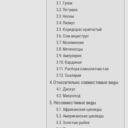
Гуппи
Петушки
Неоны
Лялиус
Коридорас крапчатый
Сом анциструс
Моллинезия
Меченосцы
Ампулярия
Кардинал
Расбора клинопятнистая
Скалярии
Относительно совместимые виды
Дискус
Макропод
Несовместимые виды
Африканские цихлиды
Американские цихлиды
Золотые рыбки