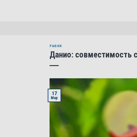
Skip
to
content
РЫБКИ
Данио: совместимость 
17
Мар