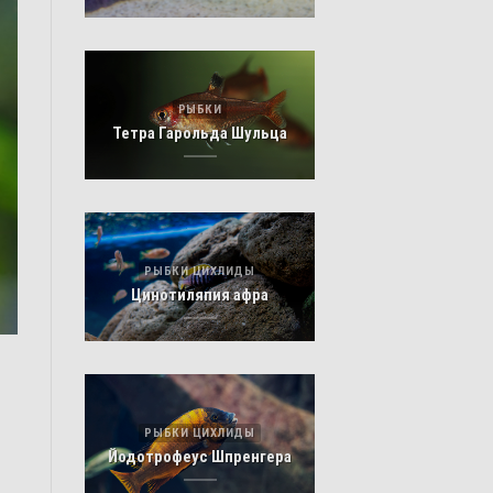
РЫБКИ
Тетра Гарольда Шульца
РЫБКИ ЦИХЛИДЫ
Цинотиляпия афра
РЫБКИ ЦИХЛИДЫ
Йодотрофеус Шпренгера