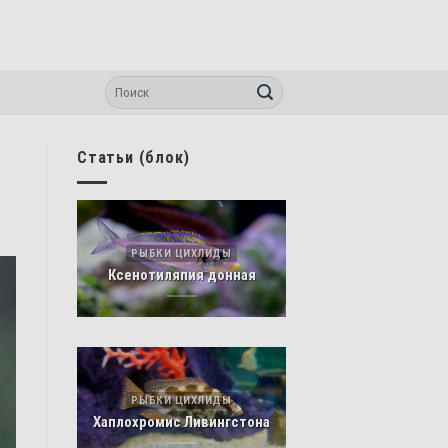
Статьи (блок)
РЫБКИ ЦИХЛИДЫ
Ксенотиляпия донная
РЫБКИ ЦИХЛИДЫ
Хаплохромис Ливингстона