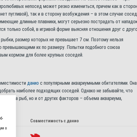
иролюбивых непосед может резко измениться, причем как в сторо
анет пугливой), так и в сторону возбуждения – в этом случае сосед
 имеющие длинные плавники, могут серьезно пострадать от нападо
тся только собой, в игривой форме выясняя отношения друг с друг
рыбки, размер которых не превышает 7 см. Поэтому нельзя
но превышающими их по размеру. Попытки подобного союза
ивым кормом для более крупных соседей.
овместимости
данио
с популярными аквариумными обитателями. Она
обрать наиболее подходящих соседей. Однако не забывайте, что
от вида рыб, но и от других факторов – объема аквариума,
б-
Совместимость с данио
ии о