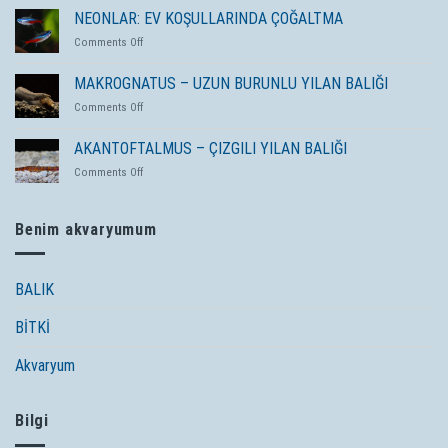
YOSUN
NEONLAR: EV KOŞULLARINDA ÇOĞALTMA
PATLAMASI
on
Comments Off
NEDIR
NEONLAR:
VE
EV
MAKROGNATUS – UZUN BURUNLU YILAN BALIĞI
NASIL
KOŞULLARINDA
MÜCADELE
on
Comments Off
ÇOĞALTMA
EDILIR?
MAKROGNATUS
–
AKANTOFTALMUS – ÇIZGILI YILAN BALIĞI
UZUN
on
Comments Off
BURUNLU
AKANTOFTALMUS
YILAN
–
BALIĞI
ÇIZGILI
Benim akvaryumum
YILAN
BALIĞI
BALIK
BİTKİ
Akvaryum
Bilgi