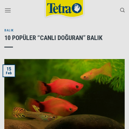
Skip
to
content
BALIK
10 POPÜLER “CANLI DOĞURAN” BALIK
15
Feb