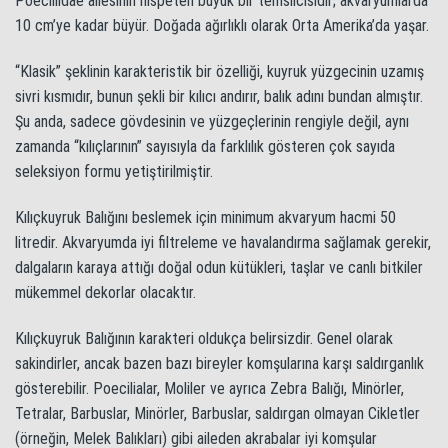
Poeciliidae ailesinin nispeten büyük bir temsilcisidir; akvaryumlarda
10 cm’ye kadar büyür. Doğada ağırlıklı olarak Orta Amerika’da yaşar.
“Klasik” şeklinin karakteristik bir özelliği, kuyruk yüzgecinin uzamış
sivri kısmıdır, bunun şekli bir kılıcı andırır, balık adını bundan almıştır.
Şu anda, sadece gövdesinin ve yüzgeçlerinin rengiyle değil, aynı
zamanda “kılıçlarının” sayısıyla da farklılık gösteren çok sayıda
seleksiyon formu yetiştirilmiştir.
Kılıçkuyruk Balığını beslemek için minimum akvaryum hacmi 50
litredir. Akvaryumda iyi filtreleme ve havalandırma sağlamak gerekir,
dalgaların karaya attığı doğal odun kütükleri, taşlar ve canlı bitkiler
mükemmel dekorlar olacaktır.
Kılıçkuyruk Balığının karakteri oldukça belirsizdir. Genel olarak
sakindirler, ancak bazen bazı bireyler komşularına karşı saldırganlık
gösterebilir. Poecilialar, Moliler ve ayrıca Zebra Balığı, Minörler,
Tetralar, Barbuslar, Minörler, Barbuslar, saldırgan olmayan Cikletler
(örneğin, Melek Balıkları) gibi aileden akrabalar iyi komşular