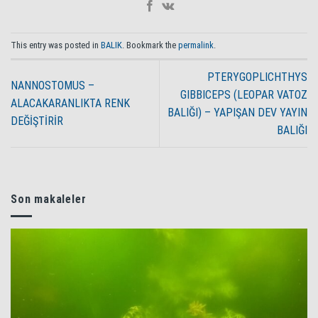
This entry was posted in
BALIK
. Bookmark the
permalink
.
PTERYGOPLICHTHYS
NANNOSTOMUS –
GIBBICEPS (LEOPAR VATOZ
ALACAKARANLIKTA RENK
BALIĞI) – YAPIŞAN DEV YAYIN
DEĞİŞTİRİR
BALIĞI
Son makaleler