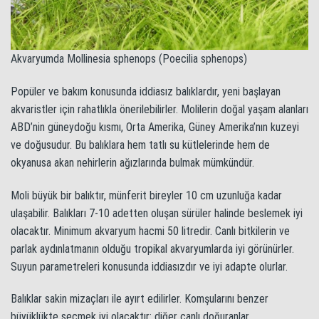
Akvaryumda Mollinesia sphenops (Poecilia sphenops)
Popüler ve bakım konusunda iddiasız balıklardır, yeni başlayan
akvaristler için rahatlıkla önerilebilirler. Molilerin doğal yaşam alanları
ABD’nin güneydoğu kısmı, Orta Amerika, Güney Amerika’nın kuzeyi
ve doğusudur. Bu balıklara hem tatlı su kütlelerinde hem de
okyanusa akan nehirlerin ağızlarında bulmak mümkündür.
Moli büyük bir balıktır, münferit bireyler 10 cm uzunluğa kadar
ulaşabilir. Balıkları 7-10 adetten oluşan sürüler halinde beslemek iyi
olacaktır. Minimum akvaryum hacmi 50 litredir. Canlı bitkilerin ve
parlak aydınlatmanın olduğu tropikal akvaryumlarda iyi görünürler.
Suyun parametreleri konusunda iddiasızdır ve iyi adapte olurlar.
Balıklar sakin mizaçları ile ayırt edilirler. Komşularını benzer
büyüklükte seçmek iyi olacaktır: diğer canlı doğuranlar,