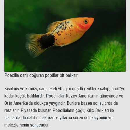
Poecilia canlı doğuran popüler bir balıktır
Kısalmış ve kırmızı, sarı, lekeli vb. gibi çeşitli renklere sahip, 5 cm’ye
kadar küçük balıklardır. Poecilialar Kuzey Amerika’nın güneyinde ve
Orta Amerika’da oldukça yaygındır. Bunlara bazen acı sularda da
rastlanır. Piyasada bulunan Poeciliaların çoğu, Kılıç Balıkları ile
olanlarda da dahil olmak üzere yıllarca süren seleksiyonun ve
melezlemenin sonucudur.