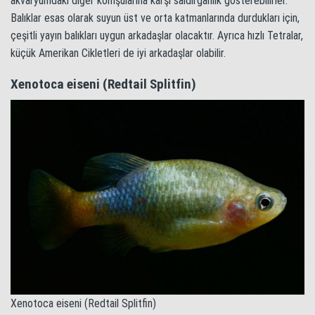
akvaryumdaki diğer komşularına karşı saldırganlık gösterebilirler.
Balıklar esas olarak suyun üst ve orta katmanlarında durdukları için,
çeşitli yayın balıkları uygun arkadaşlar olacaktır. Ayrıca hızlı Tetralar,
küçük Amerikan Cikletleri de iyi arkadaşlar olabilir.
Xenotoca eiseni (Redtail Splitfin)
Xenotoca eiseni (Redtail Splitfin)