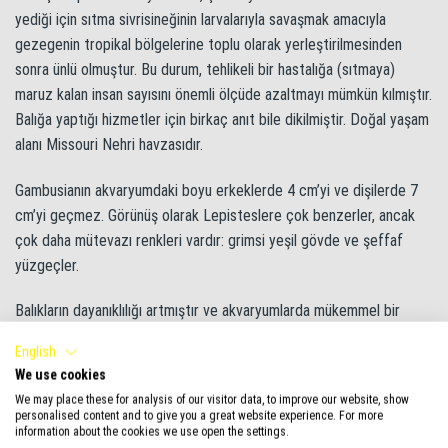
yediği için sıtma sivrisineğinin larvalarıyla savaşmak amacıyla
gezegenin tropikal bölgelerine toplu olarak yerleştirilmesinden
sonra ünlü olmuştur. Bu durum, tehlikeli bir hastalığa (sıtmaya)
maruz kalan insan sayısını önemli ölçüde azaltmayı mümkün kılmıştır.
Balığa yaptığı hizmetler için birkaç anıt bile dikilmiştir. Doğal yaşam
alanı Missouri Nehri havzasıdır.
Gambusianın akvaryumdaki boyu erkeklerde 4 cm’yi ve dişilerde 7
cm’yi geçmez. Görünüş olarak Lepisteslere çok benzerler, ancak
çok daha mütevazı renkleri vardır: grimsi yeşil gövde ve şeffaf
yüzgeçler.
Balıkların dayanıklılığı artmıştır ve akvaryumlarda mükemmel bir
şekilde yaşamaktadırlar. 5-6 bireyden oluşan sürüler halinde
English
beslemek uygun olacaktır. Barışseverlik açısından farklı değildir,
We use cookies
komşularının yüzgeçlerini ısırmaya eğilimlidir. Kardinaller, Zebra
We may place these for analysis of our visitor data, to improve our website, show
Balığı ve Barbuslarla iyi geçinir.
personalised content and to give you a great website experience. For more
information about the cookies we use open the settings.