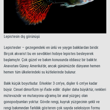
Lepistesin dış görünüşü
Lepistesler – gezegendeki en ünlü ve yaygın balıklardan biridir.
Birçok akvarist bu en sevdikleri hobiye lepistes besleyerek
başlamıştır. Çok güzel ve bakım konusunda iddiasız bir balıktır.
Anavatanı Güney Amerika’dır, ancak günümüzde dünyanın hemen
hemen tüm ülkelerindeki su kütlelerinde bulunur.
Balık küçük boyutludur. Erkekler 3 cm’ye, dişiler 6 cm’ye kadar
büyür. Cinsel dimorfizm iyi ifade edilir: dişiler daha büyüktür, renkleri
mütevazıdır ve mutasyona uğramış bir anal yüzgeç olan
gonopodyumları yoktur. Gövde rengi, kuyruk yüzgecinin şekli ve
rengi bakımından farklılık gösteren çok sayıda seleksiyon formu