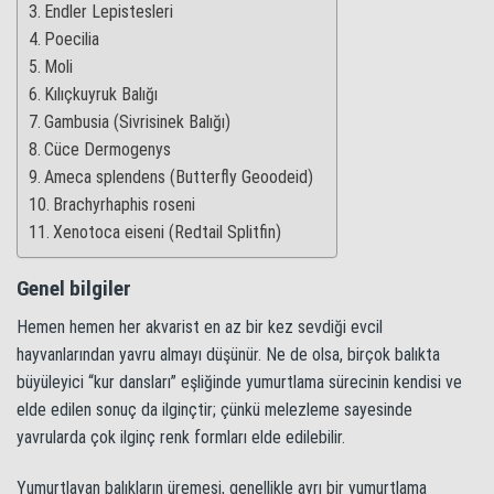
Endler Lepistesleri
Poecilia
Moli
Kılıçkuyruk Balığı
Gambusia (Sivrisinek Balığı)
Cüce Dermogenys
Ameca splendens (Butterfly Geoodeid)
Brachyrhaphis roseni
Xenotoca eiseni (Redtail Splitfin)
Genel bilgiler
Hemen hemen her akvarist en az bir kez sevdiği evcil
hayvanlarından yavru almayı düşünür. Ne de olsa, birçok balıkta
büyüleyici “kur dansları” eşliğinde yumurtlama sürecinin kendisi ve
elde edilen sonuç da ilginçtir; çünkü melezleme sayesinde
yavrularda çok ilginç renk formları elde edilebilir.
Yumurtlayan balıkların üremesi, genellikle ayrı bir yumurtlama