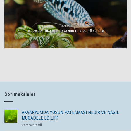
BALIK
MERMER GURAMI – DAYANIKLILIK VE GÜZELLIK
Son makaleler
AKVARYUMDA YOSUN PATLAMASI NEDIR VE NASIL
MÜCADELE EDILIR?
on
Comments Off
AKVARYUMDA